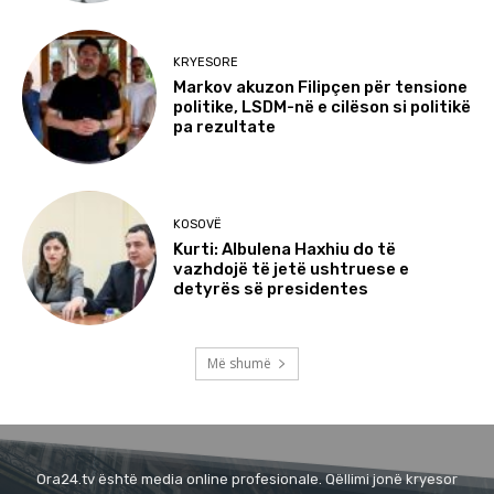
KRYESORE
Markov akuzon Filipçen për tensione
politike, LSDM-në e cilëson si politikë
pa rezultate
KOSOVË
Kurti: Albulena Haxhiu do të
vazhdojë të jetë ushtruese e
detyrës së presidentes
Më shumë
Ora24.tv është media online profesionale. Qëllimi jonë kryesor