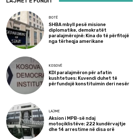
LAJMET E FUNDIT
BOTË
SHBA mbyll pesë misione
diplomatike, demokratët
paralajmërojnë: Kina do të përfitojë
nga tërheqja amerikane
KOSOVË
KDI paralajmëron për afatin
kushtetues: Kuvendi duhet të
përfundojë konstituimin deri nesër
LAJME
Aksion i MPB-së ndaj
motoçiklistëve: 222 kundërvajtje
dhe 14 arrestime në disa orë