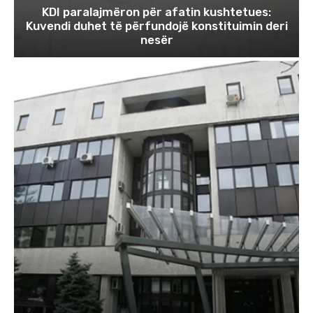
KDI paralajmëron për afatin kushtetues:
Kuvendi duhet të përfundojë konstituimin deri
nesër