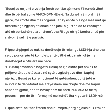
“Besoj se ne jemi e vetmja forcë politike që mund t’i kundërvihet
dhe të përballet me VMRO-DPMNE-në. Na duhet një front më i
gjerë, më i fortë dhe më i organizuar. Ky është një nga mësimet që
nxorëm nga zgjedhjet lokale dhe jam i sigurt se do ta zbatojmë
atë në periudhën e ardhshme”, tha Filipçe në një konferencë për
shtyp në selinë e partisë.
Filipçe shpjegoi se nuk ka dorëheqje të reja nga LSDM-ja dhe tha
se po punon për të kompletuar të gjithë ekipin në lidhje me
dorëheqjet e ofruara më parë.
“E kuptoj emocionin negativ. Besoj se kjo është për shkak të
pritjeve të paplotësuara në sytë e zgjedhjeve dhe i kuptoj
njerëzit. Besoj se kur emocionet të qetësohen, do të jetë e
mundur të debatohet më arsyeshëm, më drejtë dhe më hapur
sepse të gjithë janë të nevojshëm në parti. Nuk dua ta nxitoj
procesin, por do të informojmë me kohë”, tha kryetari i LSDM-së.
Filipçe shtoi se “për fitoren dhe humbjen, përgjegjësia nuk i takon