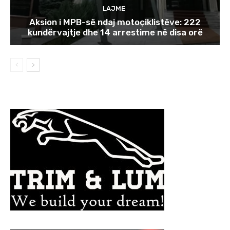
LAJME
Aksion i MPB-së ndaj motoçiklistëve: 222
kundërvajtje dhe 14 arrestime në disa orë