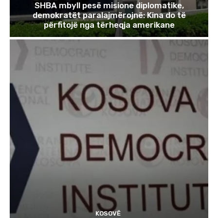
SHBA mbyll pesë misione diplomatike,
demokratët paralajmërojnë: Kina do të
përfitojë nga tërheqja amerikane
KOSOVË