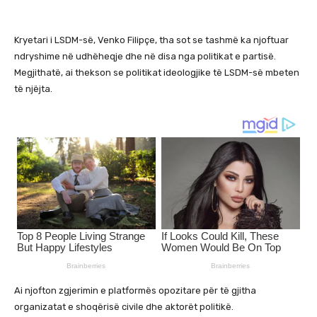
Kryetari i LSDM-së, Venko Filipçe, tha sot se tashmë ka njoftuar
ndryshime në udhëheqje dhe në disa nga politikat e partisë.
Megjithatë, ai thekson se politikat ideologjike të LSDM-së mbeten
të njëjta.
Ai njofton zgjerimin e platformës opozitare për të gjitha
organizatat e shoqërisë civile dhe aktorët politikë.