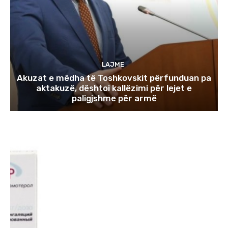
LAJME
Akuzat e mëdha të Toshkovskit përfunduan pa
aktakuzë, dështoi kallëzimi për lejet e
paligjshme për armë