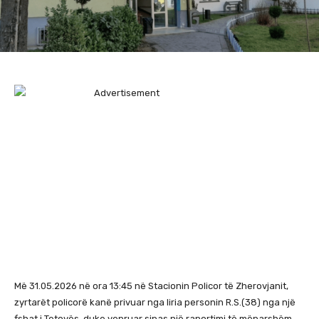
​Më 31.05.2026 në ora 13:45 në Stacionin Policor të Zherovjanit,
zyrtarët policorë kanë privuar nga liria personin R.S.(38) nga një
fshat i Tetovës, duke vepruar sipas një raportimi të mëparshëm