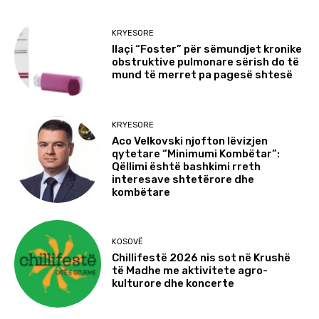
KRYESORE
Ilaçi “Foster” për sëmundjet kronike
obstruktive pulmonare sërish do të
mund të merret pa pagesë shtesë
KRYESORE
Aco Velkovski njofton lëvizjen
qytetare “Minimumi Kombëtar”:
Qëllimi është bashkimi rreth
interesave shtetërore dhe
kombëtare
KOSOVË
Chillifestë 2026 nis sot në Krushë
të Madhe me aktivitete agro-
kulturore dhe koncerte