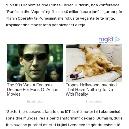
Ministri i Ekonomisë dhe Punës, Besar Durmishi, nga konferenca
“Punësim dhe Veprim” njoftoi se 40 milionë euro janë siguruar për
Planin Operativ të Punësimit, me fokus të veçantë te të rinjtë,
trajnimet dhe mbështetja për bizneset e reja.
“Sektori i proceseve afariste dhe ICT është motor i ri i ekonomisë
sonë dhe mundësi reale për transformim”, deklaroi Durmishi, duke
theksuar se prioritet mbetet krijimi i vendeve të qëndrueshme të