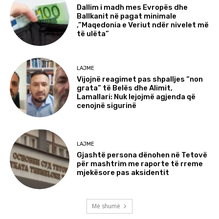
Dallim i madh mes Evropës dhe
Ballkanit në pagat minimale
,”Maqedonia e Veriut ndër nivelet më
të ulëta”
LAJME
Vijojnë reagimet pas shpalljes “non
grata” të Belës dhe Alimit,
Lamallari: Nuk lejojmë agjenda që
cenojnë sigurinë
LAJME
Gjashtë persona dënohen në Tetovë
për mashtrim me raporte të rreme
mjekësore pas aksidentit
Më shumë