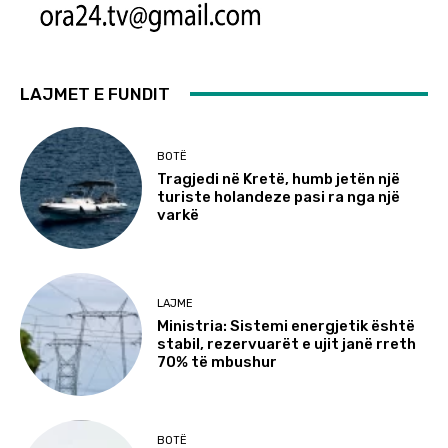
LAJMET E FUNDIT
BOTË
Tragjedi në Kretë, humb jetën një
turiste holandeze pasi ra nga një
varkë
LAJME
Ministria: Sistemi energjetik është
stabil, rezervuarët e ujit janë rreth
70% të mbushur
BOTË