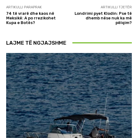
ARTIKULLI PARAPRAK
ARTIKULLI TJETËR
​74 të vrarë dhe kaos në
Londrimi pyet Klodin: Pse të
Meksikë: A po rrezikohet
dhemb nëse nuk ka më
Kupa e Botës?
pëlqim?
LAJME TË NGJAJSHME