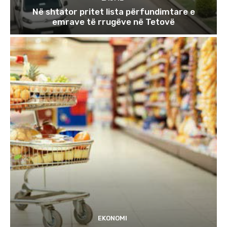
Në shtator pritet lista përfundimtare e
emrave të rrugëve në Tetovë
EKONOMI