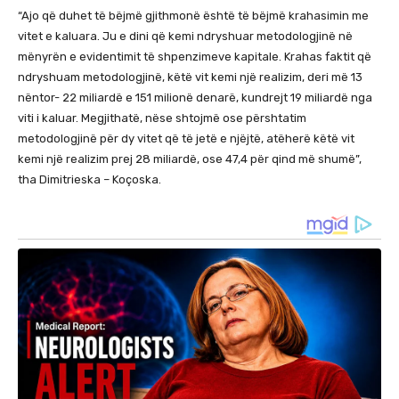
“Ajo që duhet të bëjmë gjithmonë është të bëjmë krahasimin me
vitet e kaluara. Ju e dini që kemi ndryshuar metodologjinë në
mënyrën e evidentimit të shpenzimeve kapitale. Krahas faktit që
ndryshuam metodologjinë, këtë vit kemi një realizim, deri më 13
nëntor- 22 miliardë e 151 milionë denarë, kundrejt 19 miliardë nga
viti i kaluar. Megjithatë, nëse shtojmë ose përshtatim
metodologjinë për dy vitet që të jetë e njëjtë, atëherë këtë vit
kemi një realizim prej 28 miliardë, ose 47,4 për qind më shumë”,
tha Dimitrieska – Koçoska.