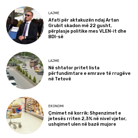
LAJME
Afati për aktakuzën ndaj Artan
Grubit skadon më 22 gusht,
përplasje politike mes VLEN-it dhe
BDI-së
LAJME
Në shtator pritet lista
përfundimtare e emrave të rrugëve
në Tetovë
EKONOMI
Çmimet në korrik: Shpenzimet e
jetesës rriten 2,3% në nivel vjetor,
ushqimet ulen në bazë mujore