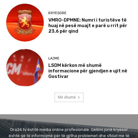
KRYESORE
VMRO-DPMNE: Numri i turistëve të
huaj në pesë muajt e parë u rrit për
23,6 për qind
LAJME
LSDM kërkon më shumë
informacione për gjendjen e ujit në
Gostivar
Më shumë
Ora24.tv është media online profesionale. Qëllimi jonë kryesor
është që të informojmë për të gjitha problemet dhe sfidat me të