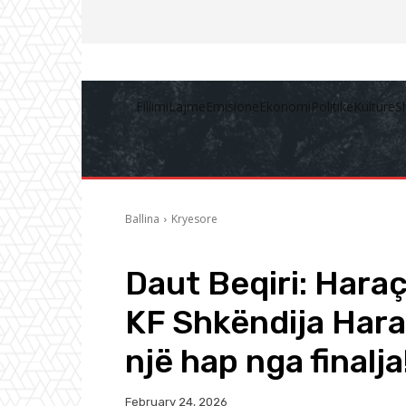
Fillimi
Lajme
Emisione
Ekonomi
Politikë
Kulturë
S
Ballina
Kryesore
Daut Beqiri: Haraç
KF Shkëndija Hara
një hap nga finalja
February 24, 2026