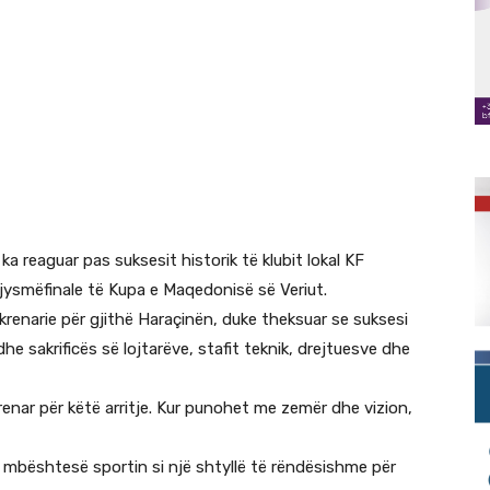
ka reaguar pas suksesit historik të klubit lokal KF
ë gjysmëfinale të Kupa e Maqedonisë së Veriut.
t krenarie për gjithë Haraçinën, duke theksuar se suksesi
he sakrificës së lojtarëve, stafit teknik, drejtuesve dhe
enar për këtë arritje. Kur punohet me zemër dhe vizion,
 mbështesë sportin si një shtyllë të rëndësishme për