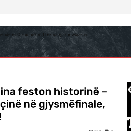
hëndetësi
Opinione
Sport
Teknologji
Showbiz
Fun
ina feston historinë –
çinë në gjysmëfinale,
!