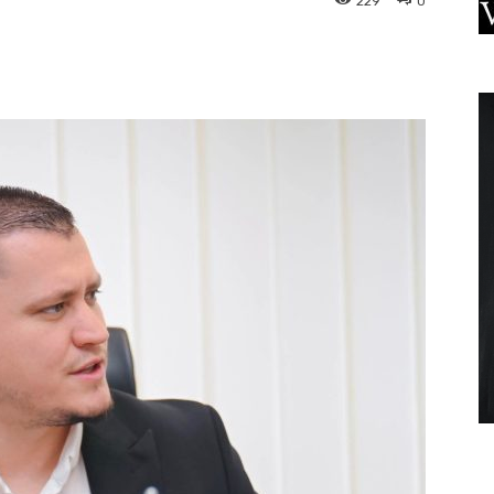
229
0