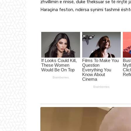
zhvillimin e rinisë, duke theksuar se të rinjtë
Haraçina feston, ndërsa synimi tashmë është 