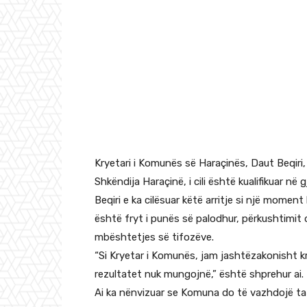
Kryetari i Komunës së Haraçinës, Daut Beqiri, 
Shkëndija Haraçinë, i cili është kualifikuar n
Beqiri e ka cilësuar këtë arritje si një momen
është fryt i punës së palodhur, përkushtimit d
mbështetjes së tifozëve.
“Si Kryetar i Komunës, jam jashtëzakonisht kr
rezultatet nuk mungojnë,” është shprehur ai.
Ai ka nënvizuar se Komuna do të vazhdojë ta