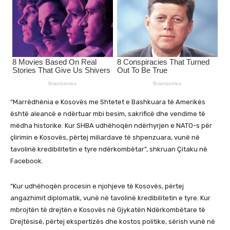
“Marrëdhënia e Kosovës me Shtetet e Bashkuara të Amerikës
është aleancë e ndërtuar mbi besim, sakrificë dhe vendime të
mëdha historike. Kur SHBA udhëhoqën ndërhyrjen e NATO-s për
çlirimin e Kosovës, përtej miliardave të shpenzuara, vunë në
tavolinë kredibilitetin e tyre ndërkombëtar”, shkruan Çitaku në
Facebook.
“Kur udhëhoqën procesin e njohjeve të Kosovës, përtej
angazhimit diplomatik, vunë në tavolinë kredibilitetin e tyre. Kur
mbrojtën të drejtën e Kosovës në Gjykatën Ndërkombëtare të
Drejtësisë, përtej ekspertizës dhe kostos politike, sërish vunë në