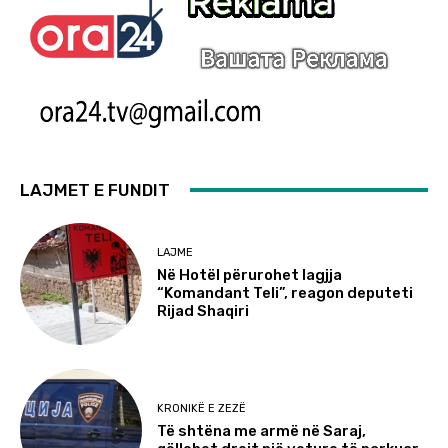
LAJMET E FUNDIT
LAJME
Në Hotël përurohet lagjja
“Komandant Teli”, reagon deputeti
Rijad Shaqiri
KRONIKË E ZEZË
Të shtëna me armë në Saraj,