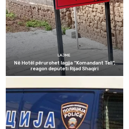
LAJME
Në Hotël përurohet lagjja “Komandant Teli”,
reagon deputeti Rijad Shaqiri