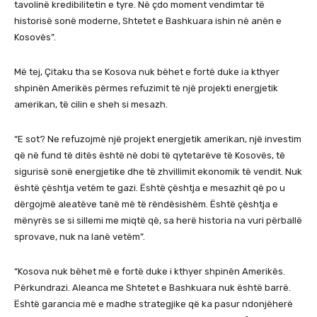
tavolinë kredibilitetin e tyre. Në çdo moment vendimtar të
historisë sonë moderne, Shtetet e Bashkuara ishin në anën e
Kosovës”.
Më tej, Çitaku tha se Kosova nuk bëhet e fortë duke ia kthyer
shpinën Amerikës përmes refuzimit të një projekti energjetik
amerikan, të cilin e sheh si mesazh.
“E sot? Ne refuzojmë një projekt energjetik amerikan, një investim
që në fund të ditës është në dobi të qytetarëve të Kosovës, të
sigurisë sonë energjetike dhe të zhvillimit ekonomik të vendit. Nuk
është çështja vetëm te gazi. Është çështja e mesazhit që po u
dërgojmë aleatëve tanë më të rëndësishëm. Është çështja e
mënyrës se si sillemi me miqtë që, sa herë historia na vuri përballë
sprovave, nuk na lanë vetëm”.
“Kosova nuk bëhet më e fortë duke i kthyer shpinën Amerikës.
Përkundrazi. Aleanca me Shtetet e Bashkuara nuk është barrë.
Është garancia më e madhe strategjike që ka pasur ndonjëherë