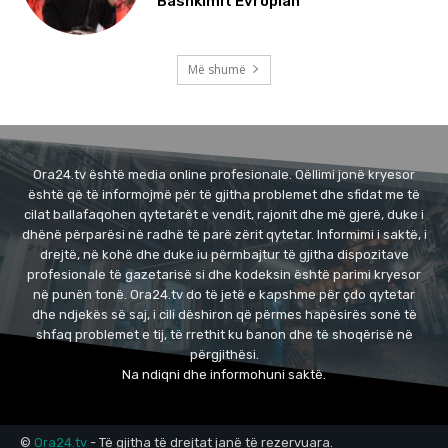
Bashkimit Evropian
Më shumë
Ora24.tv është media online profesionale. Qëllimi jonë kryesor
është që të informojmë për të gjitha problemet dhe sfidat me të
cilat ballafaqohen qytetarët e vendit, rajonit dhe më gjerë, duke i
dhënë përparësi në radhë të parë zërit qytetar. Informimi i saktë, i
drejtë, në kohë dhe duke iu përmbajtur të gjitha dispozitave
profesionale të gazetarisë si dhe kodeksin është parimi kryesor
në punën tonë. Ora24.tv do të jetë e kapshme për çdo qytetar
dhe ndjekës së saj, i cili dëshiron që përmes hapësirës sonë të
shfaq problemet e tij, të rrethit ku banon dhe të shoqërisë në
përgjithësi.
Na ndiqni dhe informohuni saktë.
©
Ora24.tv
- Të gjitha të drejtat janë të rezervuara.