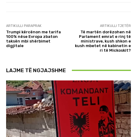
ARTIKULLI PARAPRAK
ARTIKULLI TJETËR
Trumpi kërcënon me tarifa
Të martën dorëzohen në
100% nëse Evropa zbaton
Parlament emrat e rinj të
taksën mbi shërbimet
ministrave, kush shkon e
digjitale
kush mbetet në kabinetin e
ri të Mickoskit?
LAJME TË NGJAJSHME