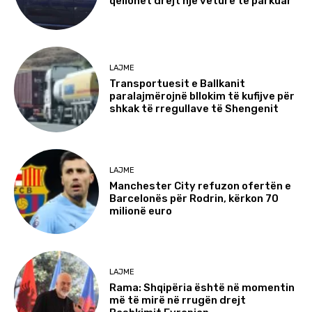
qëllohet drejt një veture të parkuar
LAJME
Transportuesit e Ballkanit
paralajmërojnë bllokim të kufijve për
shkak të rregullave të Shengenit
LAJME
Manchester City refuzon ofertën e
Barcelonës për Rodrin, kërkon 70
milionë euro
LAJME
Rama: Shqipëria është në momentin
më të mirë në rrugën drejt