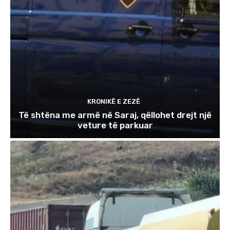
KRONIKË E ZEZË
Të shtëna me armë në Saraj, qëllohet drejt një
veture të parkuar