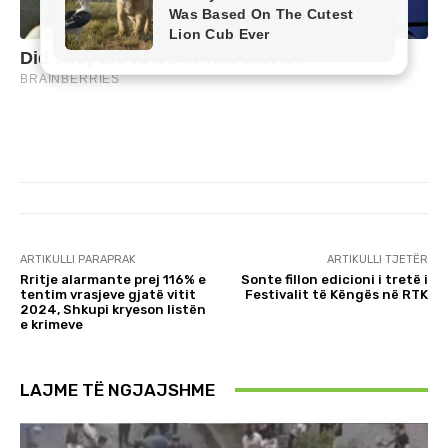
ARTIKULLI PARAPRAK
ARTIKULLI TJETËR
Rritje alarmante prej 116% e
Sonte fillon edicioni i tretë i
tentim vrasjeve gjatë vitit
Festivalit të Këngës në RTK
2024, Shkupi kryeson listën
e krimeve
LAJME TË NGJAJSHME