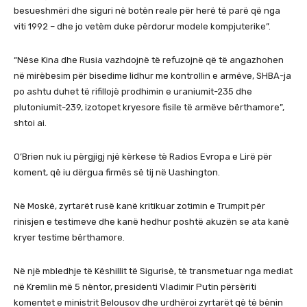
besueshmëri dhe siguri në botën reale për herë të parë që nga
viti 1992 – dhe jo vetëm duke përdorur modele kompjuterike”.
“Nëse Kina dhe Rusia vazhdojnë të refuzojnë që të angazhohen
në mirëbesim për bisedime lidhur me kontrollin e armëve, SHBA-ja
po ashtu duhet të rifillojë prodhimin e uraniumit-235 dhe
plutoniumit-239, izotopet kryesore fisile të armëve bërthamore”,
shtoi ai.
O’Brien nuk iu përgjigj një kërkese të Radios Evropa e Lirë për
koment, që iu dërgua firmës së tij në Uashington.
Në Moskë, zyrtarët rusë kanë kritikuar zotimin e Trumpit për
rinisjen e testimeve dhe kanë hedhur poshtë akuzën se ata kanë
kryer testime bërthamore.
Në një mbledhje të Këshillit të Sigurisë, të transmetuar nga mediat
në Kremlin më 5 nëntor, presidenti Vladimir Putin përsëriti
komentet e ministrit Belousov dhe urdhëroi zyrtarët që të bënin