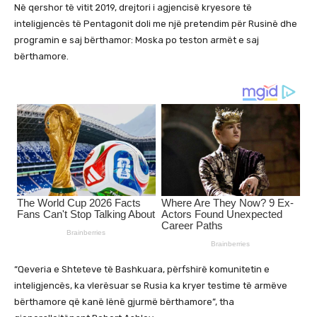
Në qershor të vitit 2019, drejtori i agjencisë kryesore të
inteligjencës të Pentagonit doli me një pretendim për Rusinë dhe
programin e saj bërthamor: Moska po teston armët e saj
bërthamore.
“Qeveria e Shteteve të Bashkuara, përfshirë komunitetin e
inteligjencës, ka vlerësuar se Rusia ka kryer testime të armëve
bërthamore që kanë lënë gjurmë bërthamore”, tha