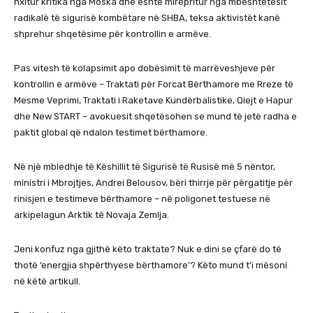
nxitur kritika nga Moska dhe është mirëpritur nga mbështetësit
radikalë të sigurisë kombëtare në SHBA, teksa aktivistët kanë
shprehur shqetësime për kontrollin e armëve.
Pas vitesh të kolapsimit apo dobësimit të marrëveshjeve për
kontrollin e armëve – Traktati për Forcat Bërthamore me Rreze të
Mesme Veprimi, Traktati i Raketave Kundërbalistike, Qiejt e Hapur
dhe New START – avokuesit shqetësohen se mund të jetë radha e
paktit global që ndalon testimet bërthamore.
Në një mbledhje të Këshillit të Sigurisë të Rusisë më 5 nëntor,
ministri i Mbrojtjes, Andrei Belousov, bëri thirrje për përgatitje për
rinisjen e testimeve bërthamore – në poligonet testuese në
arkipelagun Arktik të Novaja Zemlja.
Jeni konfuz nga gjithë këto traktate? Nuk e dini se çfarë do të
thotë ‘energjia shpërthyese bërthamore’? Këto mund t’i mësoni
në këtë artikull.