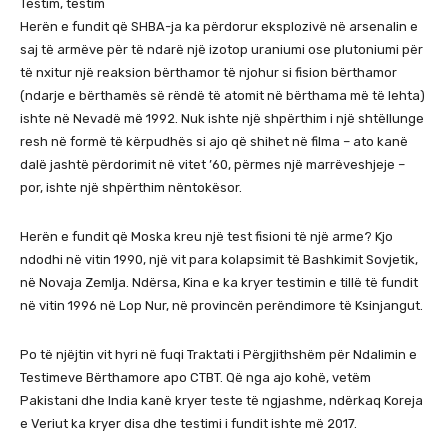
Testim, testim
Herën e fundit që SHBA-ja ka përdorur eksplozivë në arsenalin e
saj të armëve për të ndarë një izotop uraniumi ose plutoniumi për
të nxitur një reaksion bërthamor të njohur si fision bërthamor
(ndarje e bërthamës së rëndë të atomit në bërthama më të lehta)
ishte në Nevadë më 1992. Nuk ishte një shpërthim i një shtëllunge
resh në formë të kërpudhës si ajo që shihet në filma – ato kanë
dalë jashtë përdorimit në vitet ’60, përmes një marrëveshjeje –
por, ishte një shpërthim nëntokësor.
Herën e fundit që Moska kreu një test fisioni të një arme? Kjo
ndodhi në vitin 1990, një vit para kolapsimit të Bashkimit Sovjetik,
në Novaja Zemlja. Ndërsa, Kina e ka kryer testimin e tillë të fundit
në vitin 1996 në Lop Nur, në provincën perëndimore të Ksinjangut.
Po të njëjtin vit hyri në fuqi Traktati i Përgjithshëm për Ndalimin e
Testimeve Bërthamore apo CTBT. Që nga ajo kohë, vetëm
Pakistani dhe India kanë kryer teste të ngjashme, ndërkaq Koreja
e Veriut ka kryer disa dhe testimi i fundit ishte më 2017.