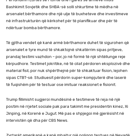
Bashkimit Sovjetik dhe SHBA-së solli shkurtime të mëdha në
arsenalet bërthamore dhe një ulje të buxheteve dhe investimeve
në infrastrukturën që kërkohet për të planifikuar dhe për të
ndërtuar bomba bërthamore.
Të gjitha vendet që kanë armë bërthamore duhet të sigurohen që
arsenalet e tyre mund të shkaktojnë shkatërrim sipas pritjeve,
prandaj testimi vazhdon – por, jo në formë të një shtëllunge reje
kërpudhore. Testimet jokritike, në të cilat përdoren eksplozivë dhe
material fisil, por nuk shpërthejnë për të shkaktuar fision, lejohen
sipas CTBT-së. Studiuesit përdorin super-kompjuterë dhe laserë
të fuqishëm për të testuar ose imituar reaksionet e fisionit.
Trump fillimisht sugjeroi mundësinë e testimeve të reja në një
postim në rrjetet sociale pak para takimit me presidentin kinez, Xi
Jinping, në Korenë e Jugut. Më pas e shpjegoi më gjerësisht në
intervistën që dha për CBS News.
Zyrtarët amerikanë e kanë mbajtur një poligon testues në Nevadë