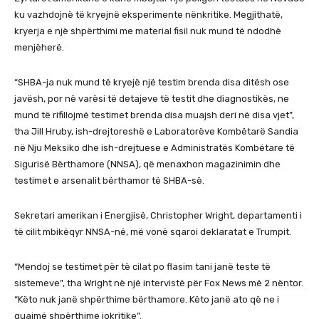
ku vazhdojnë të kryejnë eksperimente nënkritike. Megjithatë,
kryerja e një shpërthimi me material fisil nuk mund të ndodhë
menjëherë.
“SHBA-ja nuk mund të kryejë një testim brenda disa ditësh ose
javësh, por në varësi të detajeve të testit dhe diagnostikës, ne
mund të rifillojmë testimet brenda disa muajsh deri në disa vjet”,
tha Jill Hruby, ish-drejtoreshë e Laboratorëve Kombëtarë Sandia
në Nju Meksiko dhe ish-drejtuese e Administratës Kombëtare të
Sigurisë Bërthamore (NNSA), që menaxhon magazinimin dhe
testimet e arsenalit bërthamor të SHBA-së.
Sekretari amerikan i Energjisë, Christopher Wright, departamenti i
të cilit mbikëqyr NNSA-në, më vonë sqaroi deklaratat e Trumpit.
“Mendoj se testimet për të cilat po flasim tani janë teste të
sistemeve”, tha Wright në një intervistë për Fox News më 2 nëntor.
“Këto nuk janë shpërthime bërthamore. Këto janë ato që ne i
quajmë shpërthime jokritike”.