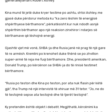
gjenerallejtënant Robert Ashley.
Kina mund të jetë duke kryer testime po ashtu, shtoi Ashley, me
gjasë duke përdorur metoda ku “ka zero lëshim të energjisë
shpërthyese bërthamore”, përkatësisht kur nuk ndodh asnjë
shpërthim bërthamor apo një reaksion zinxhiror i ndarjes së
bërthamave që lëshojnë energji.
Gjashtë vjet më vonë, SHBA-ja dhe Rusia janë në prag të një gare
të re armësh. Kremlini po krenohet duke thënë se po zhvillon
super-armë të reja me fuqi bërthamore. Dhe, presidenti amerikan,
Donald Trump, po kërcënon se SHBA-ja do të rinisë testimet
bërthamore.
“Rusia po teston dhe Kina po teston, por ata nuk flasin për këtë
gjë”, tha Trump në një intervistë të xhiruar më 31 tetor. “Jo, ne do
të testojmë sepse ata testojnë dhe të tjerët testojnë”.
Ky pretendim është objekt i debatit. Megjithatë, kërcënimi ka