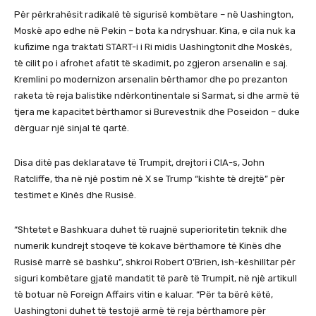
Për përkrahësit radikalë të sigurisë kombëtare – në Uashington,
Moskë apo edhe në Pekin – bota ka ndryshuar. Kina, e cila nuk ka
kufizime nga traktati START-i i Ri midis Uashingtonit dhe Moskës,
të cilit po i afrohet afatit të skadimit, po zgjeron arsenalin e saj.
Kremlini po modernizon arsenalin bërthamor dhe po prezanton
raketa të reja balistike ndërkontinentale si Sarmat, si dhe armë të
tjera me kapacitet bërthamor si Burevestnik dhe Poseidon – duke
dërguar një sinjal të qartë.
Disa ditë pas deklaratave të Trumpit, drejtori i CIA-s, John
Ratcliffe, tha në një postim në X se Trump “kishte të drejtë” për
testimet e Kinës dhe Rusisë.
“Shtetet e Bashkuara duhet të ruajnë superioritetin teknik dhe
numerik kundrejt stoqeve të kokave bërthamore të Kinës dhe
Rusisë marrë së bashku”, shkroi Robert O’Brien, ish-këshilltar për
siguri kombëtare gjatë mandatit të parë të Trumpit, në një artikull
të botuar në Foreign Affairs vitin e kaluar. “Për ta bërë këtë,
Uashingtoni duhet të testojë armë të reja bërthamore për