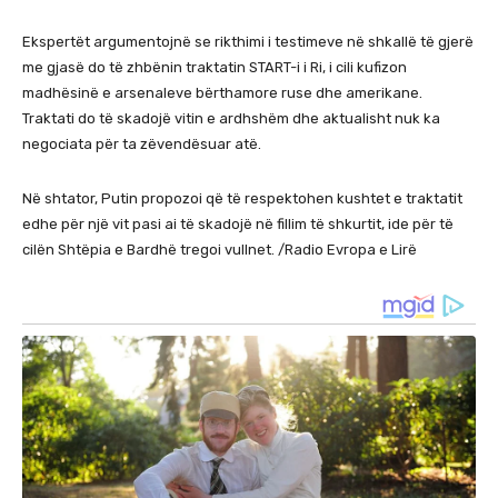
Ekspertët argumentojnë se rikthimi i testimeve në shkallë të gjerë
me gjasë do të zhbënin traktatin START-i i Ri, i cili kufizon
madhësinë e arsenaleve bërthamore ruse dhe amerikane.
Traktati do të skadojë vitin e ardhshëm dhe aktualisht nuk ka
negociata për ta zëvendësuar atë.
Në shtator, Putin propozoi që të respektohen kushtet e traktatit
edhe për një vit pasi ai të skadojë në fillim të shkurtit, ide për të
cilën Shtëpia e Bardhë tregoi vullnet. /Radio Evropa e Lirë