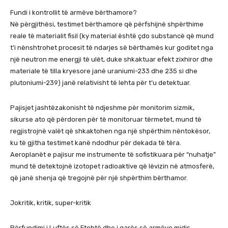
Fundi i kontrollit të armëve bërthamore?
Në përgjithësi, testimet bërthamore që përfshijnë shpërthime
reale të materialit fisil (ky material është çdo substancë që mund
t’i nënshtrohet procesit të ndarjes së bërthamës kur goditet nga
një neutron me energji të ulët, duke shkaktuar efekt zixhiror dhe
materiale të tilla kryesore janë uraniumi-233 dhe 235 si dhe
plutoniumi-239) janë relativisht të lehta për t’u detektuar.
Pajisjet jashtëzakonisht të ndjeshme për monitorim sizmik,
sikurse ato që përdoren për të monitoruar tërmetet, mund të
regjistrojnë valët që shkaktohen nga një shpërthim nëntokësor,
ku të gjitha testimet kanë ndodhur për dekada të tëra.
Aeroplanët e pajisur me instrumente të sofistikuara për “nuhatje”
mund të detektojnë izotopet radioaktive që lëvizin në atmosferë,
që janë shenja që tregojnë për një shpërthim bërthamor.
Jokritik, kritik, super-kritik
Përfundimi i Luftës së Ftohtë dhe i garës së armëve midis