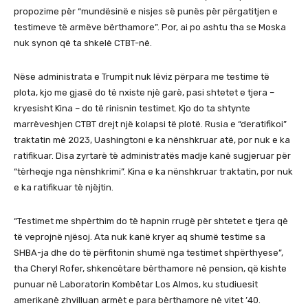
propozime për “mundësinë e nisjes së punës për përgatitjen e
testimeve të armëve bërthamore”. Por, ai po ashtu tha se Moska
nuk synon që ta shkelë CTBT-në.
Nëse administrata e Trumpit nuk lëviz përpara me testime të
plota, kjo me gjasë do të nxiste një garë, pasi shtetet e tjera –
kryesisht Kina – do të rinisnin testimet. Kjo do ta shtynte
marrëveshjen CTBT drejt një kolapsi të plotë. Rusia e “deratifikoi”
traktatin më 2023, Uashingtoni e ka nënshkruar atë, por nuk e ka
ratifikuar. Disa zyrtarë të administratës madje kanë sugjeruar për
“tërheqje nga nënshkrimi”. Kina e ka nënshkruar traktatin, por nuk
e ka ratifikuar të njëjtin.
“Testimet me shpërthim do të hapnin rrugë për shtetet e tjera që
të veprojnë njësoj. Ata nuk kanë kryer aq shumë testime sa
SHBA-ja dhe do të përfitonin shumë nga testimet shpërthyese”,
tha Cheryl Rofer, shkencëtare bërthamore në pension, që kishte
punuar në Laboratorin Kombëtar Los Almos, ku studiuesit
amerikanë zhvilluan armët e para bërthamore në vitet ’40.