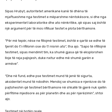
Sipas Hrubyt, autoritetet amerikane kanë të dhëna të
mjaftueshme nga testimet e mëparshme nëntokësore, si dhe nga
eksperimentet laboratorike dhe ato nënkritike, që sipas saj është
një argument për të mos rifilluar testet e plota bërthamore.
“Për më tepër, nëse ne fillojmë testimet, është e qartë se edhe të
tjerët do t’i rifillonin ose do t’i nisnin ato”, tha ajo. “Sapo të rifillojnë
testimet, sipas mendimit tim, ka shumë gjasa që të eksplorohen
lloje të reja pajisjesh, duke nxitur edhe më shumë garën e
armëve”.
“Dhe në fund, edhe pse testimet mund të jenë të sigurta,
aksidentet mund të ndodhin. Mendoj se shumica e njerëzve do të
pajtoheshin që testimet bërthamore në shkallë të gjerë nuk sjellin
përfitime mjedisore as për planetin dhe as për njerëzimin”, shtoi
ajo.
Testimet në botën reale