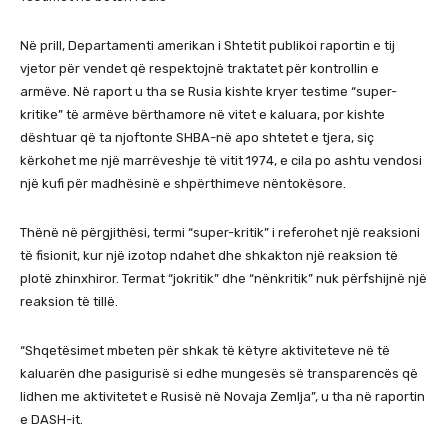
Në prill, Departamenti amerikan i Shtetit publikoi raportin e tij
vjetor për vendet që respektojnë traktatet për kontrollin e
armëve. Në raport u tha se Rusia kishte kryer testime “super-
kritike” të armëve bërthamore në vitet e kaluara, por kishte
dështuar që ta njoftonte SHBA-në apo shtetet e tjera, siç
kërkohet me një marrëveshje të vitit 1974, e cila po ashtu vendosi
një kufi për madhësinë e shpërthimeve nëntokësore.
Thënë në përgjithësi, termi “super-kritik” i referohet një reaksioni
të fisionit, kur një izotop ndahet dhe shkakton një reaksion të
plotë zhinxhiror. Termat “jokritik” dhe “nënkritik” nuk përfshijnë një
reaksion të tillë.
“Shqetësimet mbeten për shkak të këtyre aktiviteteve në të
kaluarën dhe pasigurisë si edhe mungesës së transparencës që
lidhen me aktivitetet e Rusisë në Novaja Zemlja”, u tha në raportin
e DASH-it.