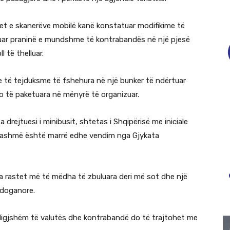
met e skanerëve mobilë kanë konstatuar modifikime të
izuar praninë e mundshme të kontrabandës në një pjesë
l të thelluar.
se të tejduksme të fshehura në një bunker të ndërtuar
o të paketuara në mënyrë të organizuar.
drejtuesi i minibusit, shtetas i Shqipërisë me iniciale
n tashmë është marrë edhe vendim nga Gjykata
ga rastet më të mëdha të zbuluara deri më sot dhe një
 doganore.
aligjshëm të valutës dhe kontrabandë do të trajtohet me