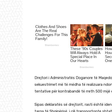
Drejtori i Administratës Doganore të Maqedon
sekuestrimet më të mëdha të realizuara ndon
tentative për kontrabandë të rreth 500 mijë 
Sipas deklaratës së drejtorit, rasti është iden
targa të Shqipërisë, i cili transportonte shtat