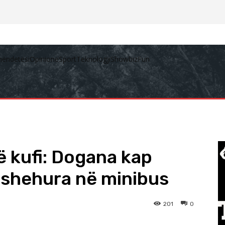
hëndetësi
Opinione
Sport
Teknologji
Showbiz
Fun
 kufi: Dogana kap
 fshehura në minibus
201
0