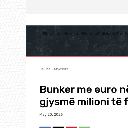
Fillimi
Lajme
Emisione
Ekonomi
Politikë
Kulturë
S
Ballina
Kryesore
Bunker me euro në
gjysmë milioni të
May 20, 2026