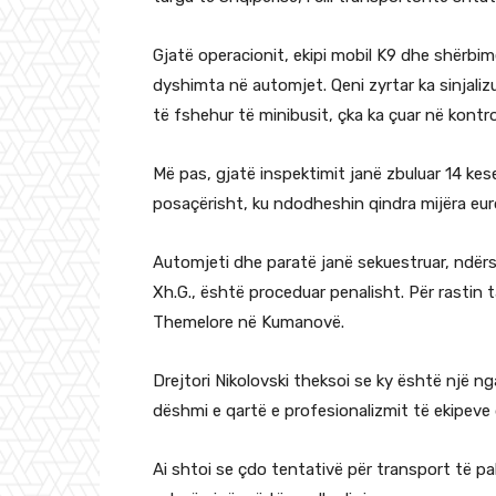
Gjatë operacionit, ekipi mobil K9 dhe shërbi
dyshimta në automjet. Qeni zyrtar ka sinjal
të fshehur të minibusit, çka ka çuar në kontrol
Më pas, gjatë inspektimit janë zbuluar 14 ke
posaçërisht, ku ndodheshin qindra mijëra eur
Automjeti dhe paratë janë sekuestruar, ndërsa 
Xh.G., është proceduar penalisht. Për rasti
Themelore në Kumanovë.
Drejtori Nikolovski theksoi se ky është një n
dëshmi e qartë e profesionalizmit të ekipeve
Ai shtoi se çdo tentativë për transport të p