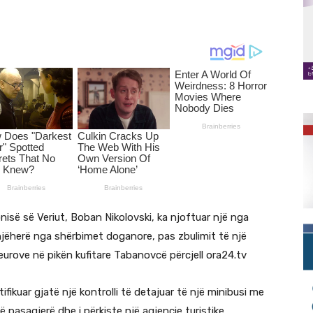
isë së Veriut, Boban Nikolovski, ka njoftuar një nga
jëherë nga shërbimet doganore, pas zbulimit të një
eurove në pikën kufitare Tabanovcë përcjell ora24.tv
tifikuar gjatë një kontrolli të detajuar të një minibusi me
ë pasagjerë dhe i përkiste një agjencie turistike.