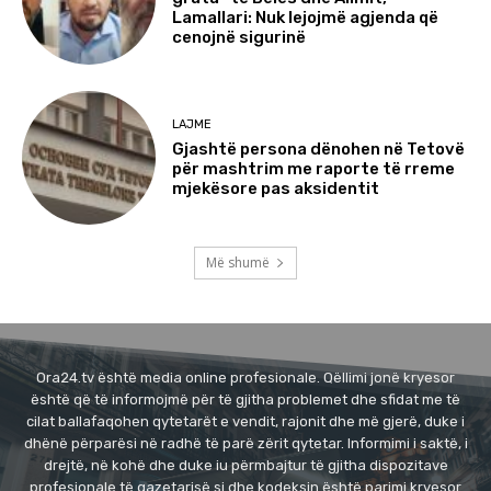
Lamallari: Nuk lejojmë agjenda që
cenojnë sigurinë
LAJME
Gjashtë persona dënohen në Tetovë
për mashtrim me raporte të rreme
mjekësore pas aksidentit
Më shumë
Ora24.tv është media online profesionale. Qëllimi jonë kryesor
është që të informojmë për të gjitha problemet dhe sfidat me të
cilat ballafaqohen qytetarët e vendit, rajonit dhe më gjerë, duke i
dhënë përparësi në radhë të parë zërit qytetar. Informimi i saktë, i
drejtë, në kohë dhe duke iu përmbajtur të gjitha dispozitave
profesionale të gazetarisë si dhe kodeksin është parimi kryesor