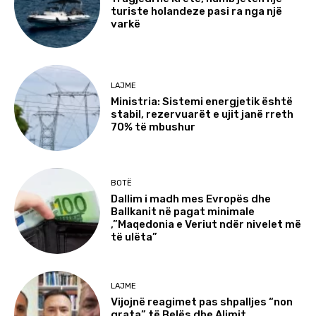
turiste holandeze pasi ra nga një
varkë
LAJME
Ministria: Sistemi energjetik është
stabil, rezervuarët e ujit janë rreth
70% të mbushur
BOTË
Dallim i madh mes Evropës dhe
Ballkanit në pagat minimale
,”Maqedonia e Veriut ndër nivelet më
të ulëta”
LAJME
Vijojnë reagimet pas shpalljes “non
grata” të Belës dhe Alimit,