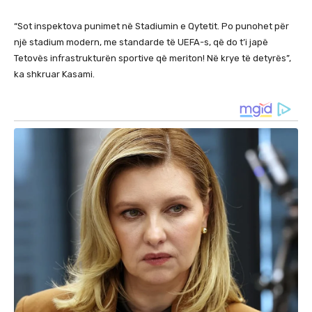
“Sot inspektova punimet në Stadiumin e Qytetit. Po punohet për
një stadium modern, me standarde të UEFA-s, që do t’i japë
Tetovës infrastrukturën sportive që meriton! Në krye të detyrës”,
ka shkruar Kasami.