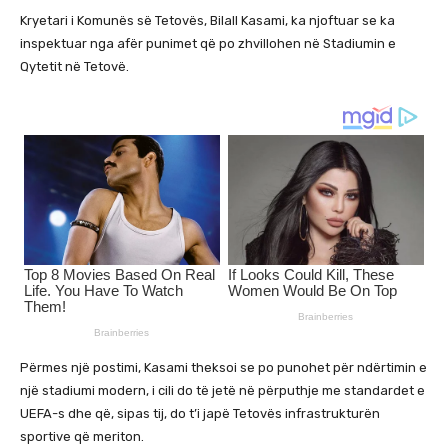
Kryetari i Komunës së Tetovës, Bilall Kasami, ka njoftuar se ka
inspektuar nga afër punimet që po zhvillohen në Stadiumin e
Qytetit në Tetovë.
Përmes një postimi, Kasami theksoi se po punohet për ndërtimin e
një stadiumi modern, i cili do të jetë në përputhje me standardet e
UEFA-s dhe që, sipas tij, do t’i japë Tetovës infrastrukturën
sportive që meriton.