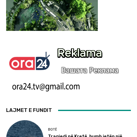
LAJMET E FUNDIT
BOTË
Tragjedi në Kretë, humb jetën një