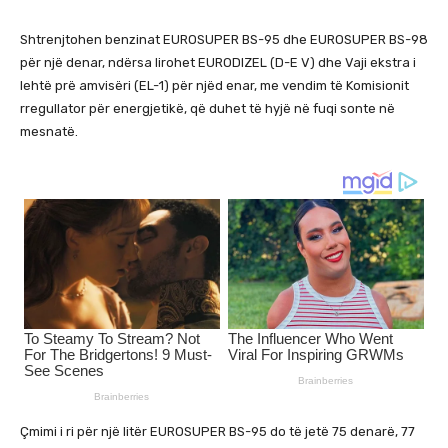
Shtrenjtohen benzinat EUROSUPER BS-95 dhe EUROSUPER BS-98
për një denar, ndërsa lirohet EURODIZEL (D-E V) dhe Vaji ekstra i
lehtë prë amvisëri (EL-1) për njëd enar, me vendim të Komisionit
rregullator për energjetikë, që duhet të hyjë në fuqi sonte në
mesnatë.
Çmimi i ri për një litër EUROSUPER BS-95 do të jetë 75 denarë, 77