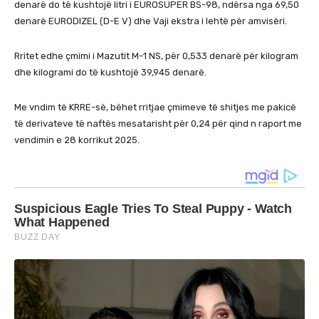
denarë do të kushtojë litri i EUROSUPER BS-98, ndërsa nga 69,50
denarë EURODIZEL (D-E V) dhe Vaji ekstra i lehtë për amvisëri.
Rritet edhe çmimi i Mazutit M-1 NS, për 0,533 denarë për kilogram
dhe kilogrami do të kushtojë 39,945 denarë.
Me vndim të KRRE-së, bëhet rritjae çmimeve të shitjes me pakicë
të derivateve të naftës mesatarisht për 0,24 për qind n raport me
vendimin e 28 korrikut 2025.