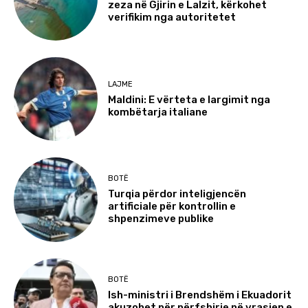
zeza në Gjirin e Lalzit, kërkohet
verifikim nga autoritetet
LAJME
Maldini: E vërteta e largimit nga
kombëtarja italiane
BOTË
Turqia përdor inteligjencën
artificiale për kontrollin e
shpenzimeve publike
BOTË
Ish-ministri i Brendshëm i Ekuadorit
akuzohet për përfshirje në vrasjen e