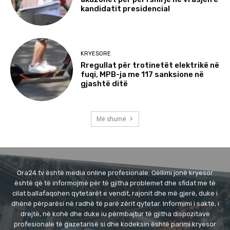
kandidatit presidencial
KRYESORE
Rregullat për trotinetët elektrikë në
fuqi, MPB-ja me 117 sanksione në
gjashtë ditë
Më shumë
Ora24.tv është media online profesionale. Qëllimi jonë kryesor
është që të informojmë për të gjitha problemet dhe sfidat me të
cilat ballafaqohen qytetarët e vendit, rajonit dhe më gjerë, duke i
dhënë përparësi në radhë të parë zërit qytetar. Informimi i saktë, i
drejtë, në kohë dhe duke iu përmbajtur të gjitha dispozitave
profesionale të gazetarisë si dhe kodeksin është parimi kryesor