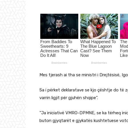
Mes tjerash ai tha se ministri i Drejtësisë, Ig
Sa i përket deklaratave se kjo çështje do të z
varrin ligjit për gjuhën shqipe”.
“Ja iniciativë VMRO-DPMNE, se ka tërheq inic
buton gjyqtarët e gjykatës kushtetuese vot