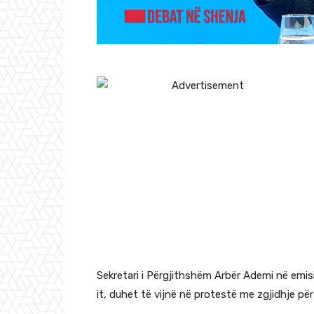
Sekretari i Përgjithshëm Arbër Ademi në emi
it, duhet të vijnë në protestë me zgjidhje pë