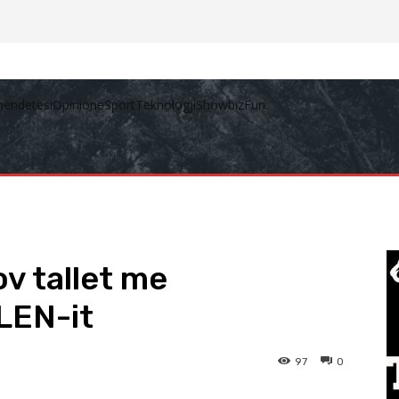
hëndetësi
Opinione
Sport
Teknologji
Showbiz
Fun
ov tallet me
LEN-it
97
0