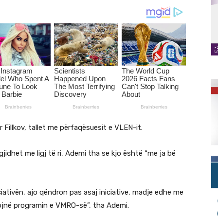
or Fillkov, tallet me përfaqësuesit e VLEN-it.
gjidhet me ligj të ri, Ademi tha se kjo është “me ja bë
iativën, ajo qëndron pas asaj iniciative, madje edhe me
ojnë programin e VMRO-së”, tha Ademi.