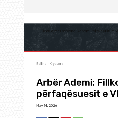
Fillimi
Lajme
Emisione
Ekonomi
Politikë
Kulturë
S
Ballina
Kryesore
Arbër Ademi: Fillk
përfaqësuesit e V
May 14, 2026