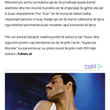
Mësohet po ashtu se makina që do të prodhojë Apple është
elektrike dhe me shumë mundësi do të zhgënjejë të gjithë ata që
e duan shpejtësinë. Por “iCar” do të mund të ndizet edhe
nëpërmjet Iphone-it tuaj, madje ajo do të marrë udhëzimë të tjera
nga telefoni përshembull për muzikën apo komanda të tjera.
Për sa i përket dizajnit, makina pritet të duket si një ‘Tesla’ dhe
sigurisht çmimi i saj mendohet se do të jetë i lartë. “Supercar
Blondie” ka parashikuar se çmimi mund të jetë rreth 100 mijë
dollarë./
tvklan.al