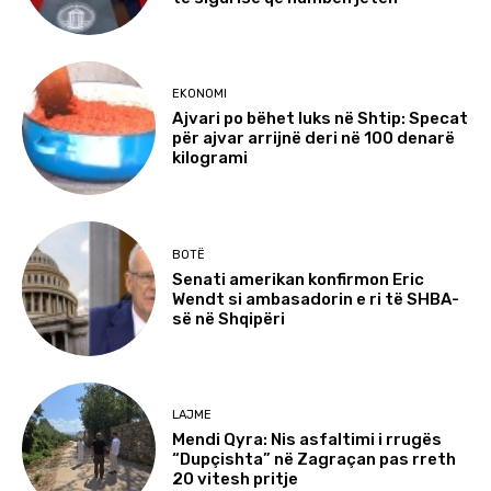
EKONOMI
Ajvari po bëhet luks në Shtip: Specat
për ajvar arrijnë deri në 100 denarë
kilogrami
BOTË
Senati amerikan konfirmon Eric
Wendt si ambasadorin e ri të SHBA-
së në Shqipëri
LAJME
Mendi Qyra: Nis asfaltimi i rrugës
“Dupçishta” në Zagraçan pas rreth
20 vitesh pritje