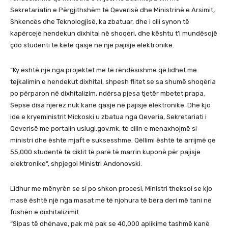
Sekretariatin e Përgjithshëm të Qeverisë dhe Ministrinë e Arsimit,
Shkencës dhe Teknologjisë, ka zbatuar, dhe i cili synon të
kapërcejë hendekun dixhital në shoqëri, dhe kështu t’i mundësojë
çdo studenti të ketë qasje në një pajisje elektronike.
“Ky është një nga projektet më të rëndësishme që lidhet me
tejkalimin e hendekut dixhital, shpesh flitet se sa shumë shoqëria
po përparon në dixhitalizim, ndërsa pjesa tjetër mbetet prapa.
Sepse disa njerëz nuk kanë qasje në pajisje elektronike. Dhe kjo
ide e kryeministrit Mickoski u zbatua nga Qeveria, Sekretariati i
Qeverisë me portalin uslugi.gov.mk, të cilin e menaxhojmë si
ministri dhe është mjaft e suksesshme. Qëllimi është të arrijmë që
55,000 studentë të ciklit të parë të marrin kuponë për pajisje
elektronike”, shpjegoi Ministri Andonovski.
Lidhur me mënyrën se si po shkon procesi, Ministri theksoi se kjo
masë është një nga masat më të njohura të bëra deri më tani në
fushën e dixhitalizimit.
“Sipas të dhënave, pak më pak se 40,000 aplikime tashmë kanë