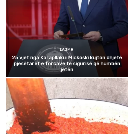
LAJME
25 vjet nga Karapllaku: Mickoski kujton dhjetë
pjesëtarët e forcave të sigurisë që humbën
jetën