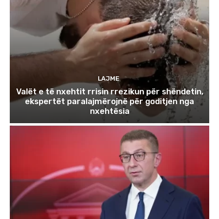
LAJME
Valët e të nxehtit rrisin rrezikun për shëndetin,
ekspertët paralajmërojnë për goditjen nga
nxehtësia