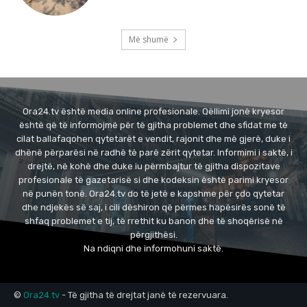
Më shumë
Ora24.tv është media online profesionale. Qëllimi jonë kryesor
është që të informojmë për të gjitha problemet dhe sfidat me të
cilat ballafaqohen qytetarët e vendit, rajonit dhe më gjerë, duke i
dhënë përparësi në radhë të parë zërit qytetar. Informimi i saktë, i
drejtë, në kohë dhe duke iu përmbajtur të gjitha dispozitave
profesionale të gazetarisë si dhe kodeksin është parimi kryesor
në punën tonë. Ora24.tv do të jetë e kapshme për çdo qytetar
dhe ndjekës së saj, i cili dëshiron që përmes hapësirës sonë të
shfaq problemet e tij, të rrethit ku banon dhe të shoqërisë në
përgjithësi.
Na ndiqni dhe informohuni saktë.
©
Ora24.tv
- Të gjitha të drejtat janë të rezervuara.