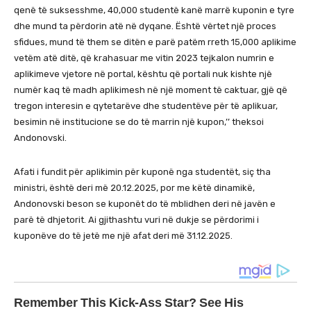
qenë të suksesshme, 40,000 studentë kanë marrë kuponin e tyre
dhe mund ta përdorin atë në dyqane. Është vërtet një proces
sfidues, mund të them se ditën e parë patëm rreth 15,000 aplikime
vetëm atë ditë, që krahasuar me vitin 2023 tejkalon numrin e
aplikimeve vjetore në portal, kështu që portali nuk kishte një
numër kaq të madh aplikimesh në një moment të caktuar, gjë që
tregon interesin e qytetarëve dhe studentëve për të aplikuar,
besimin në institucione se do të marrin një kupon,’’ theksoi
Andonovski.
Afati i fundit për aplikimin për kuponë nga studentët, siç tha
ministri, është deri më 20.12.2025, por me këtë dinamikë,
Andonovski beson se kuponët do të mblidhen deri në javën e
parë të dhjetorit. Ai gjithashtu vuri në dukje se përdorimi i
kuponëve do të jetë me një afat deri më 31.12.2025.