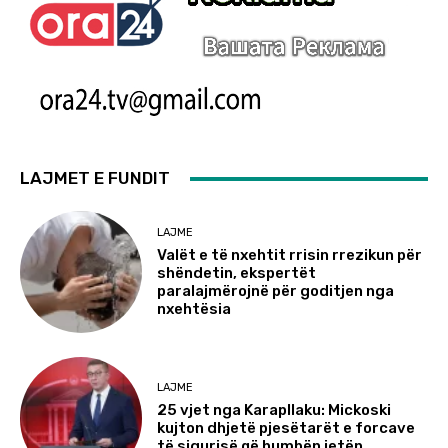
LAJMET E FUNDIT
LAJME
Valët e të nxehtit rrisin rrezikun për
shëndetin, ekspertët
paralajmërojnë për goditjen nga
nxehtësia
LAJME
25 vjet nga Karapllaku: Mickoski
kujton dhjetë pjesëtarët e forcave
të sigurisë që humbën jetën