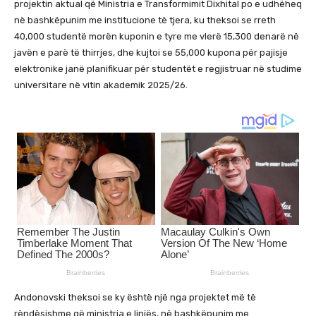
projektin aktual që Ministria e Transformimit Dixhital po e udhëheq
në bashkëpunim me institucione të tjera, ku theksoi se rreth
40,000 studentë morën kuponin e tyre me vlerë 15,300 denarë në
javën e parë të thirrjes, dhe kujtoi se 55,000 kupona për pajisje
elektronike janë planifikuar për studentët e regjistruar në studime
universitare në vitin akademik 2025/26.
Andonovski theksoi se ky është një nga projektet më të
rëndësishme që ministria e linjës, në bashkëpunim me