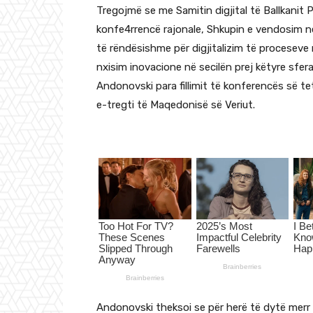
Tregojmë se me Samitin digjital të Ballkanit
konfe4rrencë rajonale, Shkupin e vendosim 
të rëndësishme për digjitalizim të proceseve n
nxisim inovacione në secilën prej këtyre sfera
Andonovski para fillimit të konferencës së tet
e-tregti të Maqedonisë së Veriut.
Andonovski theksoi se për herë të dytë merr pj