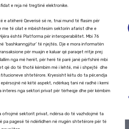
fidat e reja në tregtinë elektronike.
etë e atëherë Qeverisë së re, tnai mund të flasim për
 me të cilat e mbështesim sektorin afarist dhe e
jëra është Platforma për interoperabilitet. Mbi 76
në ‘bashkanngjitur’ të njejtës. Dje e mora informatën
ransaksione për muajin e kaluar që paraqet rritje prej
dallim nga më herët, për herë të parë janë përfshirë mbi
et që do të thotë këmbim më i lehtë, më i shpejtë dhe
itucioneve shtetërore. Kryesisht këtu do ta për,endja
t epërsojnë në këtë aspekt, ndërkaq tani në radhë i kemi
 interes nga sektori privat për tërheqje dhe për këmbim
 ia ofrojmë sektorit privat, ndërsa do të vazhdojmë ta
ë pa pagesë të ndërlidhen në rrugën shtetërore për të