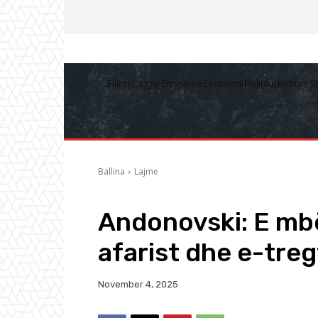
Fillimi
Lajme
Emisione
Ekonomi
Politikë
Kulturë
S
Ballina
Lajme
Andonovski: E mb
afarist dhe e-treg
November 4, 2025