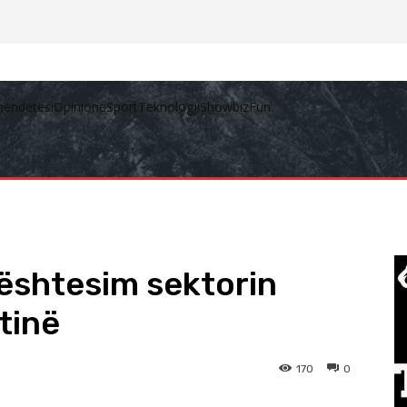
hëndetësi
Opinione
Sport
Teknologji
Showbiz
Fun
ështesim sektorin
tinë
170
0