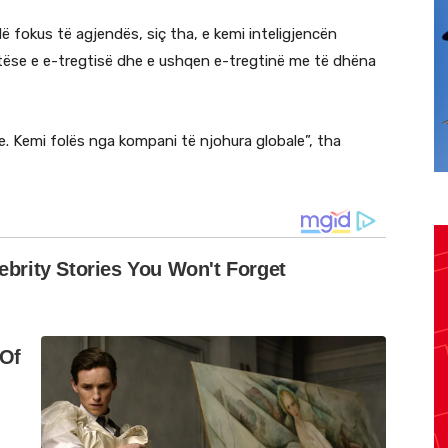
Në fokus të agjendës, siç tha, e kemi inteligjencën
htytëse e e-tregtisë dhe e ushqen e-tregtinë me të dhëna
de. Kemi folës nga kompani të njohura globale”, tha