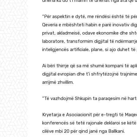
dhëna ku do t’i marrin të dhënat nga ata që u
“Për aspektin e dytë, me rëndësi është të p
Qeveria e mbështeti habin e parë inovativ digji
privat, akladmeisë, odave ekonomike dhe shtet
laboratore, transformim digjital të ndërmarr
inteligjencës artificiale, plane, si ajo duhet 
Ai bëri thirrje që sa më shumë kompani të apli
digjital evropian dhe t’i shfrytëzojnë trajni
arrijmë zhvillim.
“Të vazhdojmë Shkupin ta paraqesim në hartën 
Kryetarja e Asociacionit për e-tregti të Maqe
konferencës së tetë rajonale deklaroi se këtë 
cilëve mbi 20 për qind janë nga Ballkani.