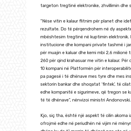
targeton tregtinë elektronike, zhvillimin dhe s
“Nëse vitin e kalaur flitnim për planet dhe id
rezultate. Do të përqendrohem në dy aspekte
mbështesim tregtinë në kuptimin elektronik. N
institucione dhe kompani private tashmë i ja
për muajin e kaluar dhe kemi mbi 2,6 milionë t
260 për qind krahasuar me vitin e kalaur. Për 
10 kompani në Platformën për interoperabilit
pa pagesë i të dhënave mes tyre dhe mes inst
sektorin bankar dhe shoqatat ‘fintek’, të cila
edhe kompanitë e sigurimeve, që tregon se ka
të të dhënave”, nënvizoi ministri Andonovski.
Kjo, siç tha, është një aspekt të cilin akoma
ofrojmë edhe në periudhën në vijim në mënyr