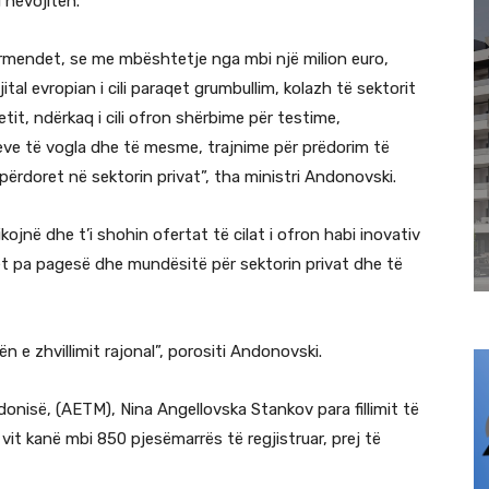
 nevojiten.
ërmendet, se me mbështetje nga mbi një milion euro,
tal evropian i cili paraqet grumbullim, kolazh të sektorit
it, ndërkaq i cili ofron shërbime për testime,
jeve të vogla dhe të mesme, trajnime për prëdorim të
të përdoret në sektorin privat”, tha ministri Andonovski.
kojnë dhe t’i shohin ofertat të cilat i ofron habi inovativ
met pa pagesë dhe mundësitë për sektorin privat dhe të
e zhvillimit rajonal”, porositi Andonovski.
donisë, (AETM), Nina Angellovska Stankov para fillimit të
vit kanë mbi 850 pjesëmarrës të regjistruar, prej të