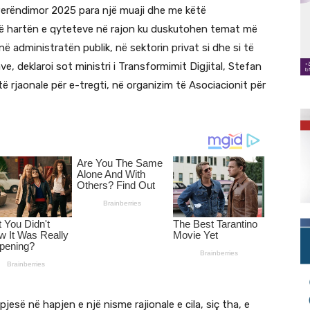
 Perëndimor 2025 para një muaji dhe me këtë
në hartën e qyteteve në rajon ku duskutohen temat më
ë administratën publik, në sektorin privat si dhe si të
ve, deklaroi sot ministri i Transformimit Digjital, Stefan
ë rjaonale për e-tregti, në organizim të Asociacionit për
esë në hapjen e një nisme rajionale e cila, siç tha, e