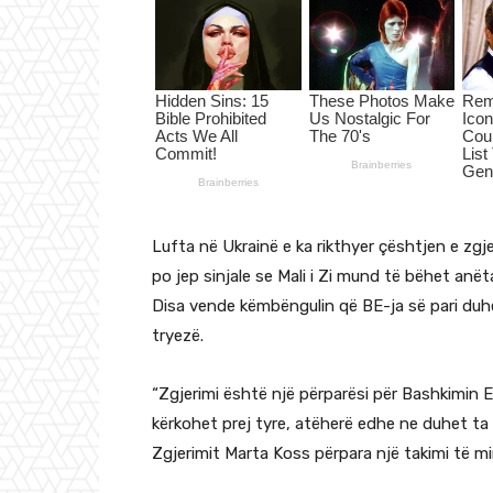
Lufta në Ukrainë e ka rikthyer çështjen e zgj
po jep sinjale se Mali i Zi mund të bëhet anët
Disa vende këmbëngulin që BE-ja së pari duh
tryezë.
“Zgjerimi është një përparësi për Bashkimin
kërkohet prej tyre, atëherë edhe ne duhet t
Zgjerimit Marta Koss përpara një takimi të m