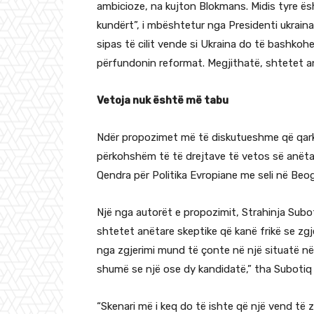
ambicioze, na kujton Blokmans. Midis tyre ës
kundërt”, i mbështetur nga Presidenti ukrain
sipas të cilit vende si Ukraina do të bashkoh
përfundonin reformat. Megjithatë, shtetet a
Vetoja nuk është më tabu
Ndër propozimet më të diskutueshme që qarkul
përkohshëm të të drejtave të vetos së anëtarë
Qendra për Politika Evropiane me seli në Beog
Një nga autorët e propozimit, Strahinja Subot
shtetet anëtare skeptike që kanë frikë se zgj
nga zgjerimi mund të çonte në një situatë në
shumë se një ose dy kandidatë,” tha Subotiq
“Skenari më i keq do të ishte që një vend të z