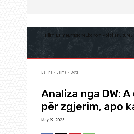
Fillimi
Lajme
Emisione
Ekonomi
Politikë
Kulturë
S
Ballina
Lajme
Botë
Analiza nga DW: A
për zgjerim, apo k
May 19, 2026