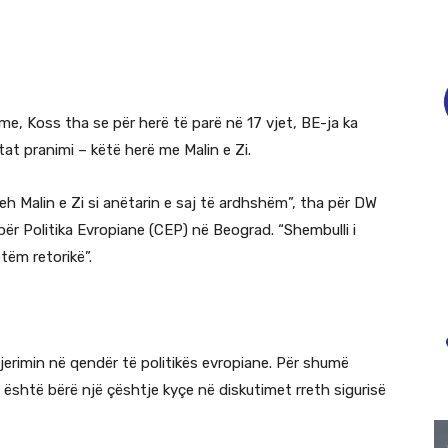
ime, Koss tha se për herë të parë në 17 vjet, BE-ja ka
tat pranimi – këtë herë me Malin e Zi.
eh Malin e Zi si anëtarin e saj të ardhshëm”, tha për DW
ër Politika Evropiane (CEP) në Beograd. “Shembulli i
tëm retorikë”.
gjerimin në qendër të politikës evropiane. Për shumë
 është bërë një çështje kyçe në diskutimet rreth sigurisë