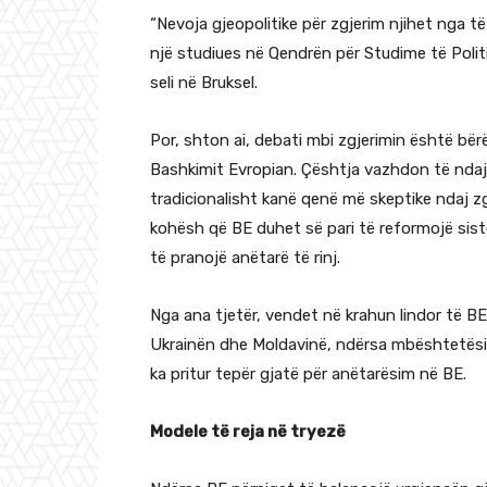
“Nevoja gjeopolitike për zgjerim njihet nga 
një studiues në Qendrën për Studime të Poli
seli në Bruksel.
Por, shton ai, debati mbi zgjerimin është bë
Bashkimit Evropian. Çështja vazhdon të nda
tradicionalisht kanë qenë më skeptike ndaj zg
kohësh që BE duhet së pari të reformojë sis
të pranojë anëtarë të rinj.
Nga ana tjetër, vendet në krahun lindor të 
Ukrainën dhe Moldavinë, ndërsa mbështetësit 
ka pritur tepër gjatë për anëtarësim në BE.
Modele të reja në tryezë