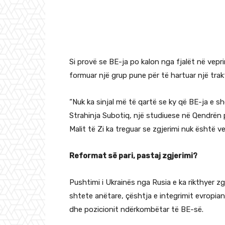
Si provë se BE-ja po kalon nga fjalët në vepr
formuar një grup pune për të hartuar një trak
“Nuk ka sinjal më të qartë se ky që BE-ja e sh
Strahinja Subotiq, një studiuese në Qendrën p
Malit të Zi ka treguar se zgjerimi nuk është ve
Reformat së pari, pastaj zgjerimi?
Pushtimi i Ukrainës nga Rusia e ka rikthyer z
shtete anëtare, çështja e integrimit evropian
dhe pozicionit ndërkombëtar të BE-së.