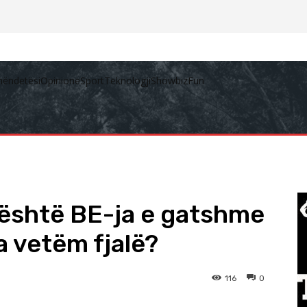
hëndetësi
Opinione
Sport
Teknologji
Showbiz
Fun
 është BE-ja e gatshme
a vetëm fjalë?
116
0