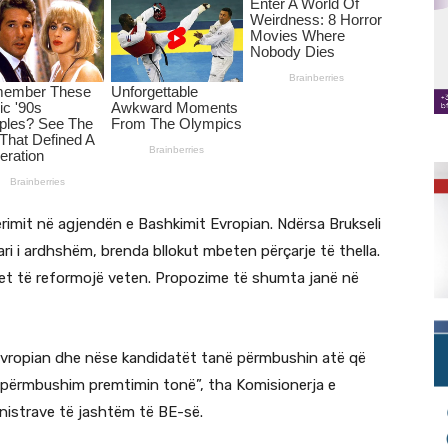
erimit në agjendën e Bashkimit Evropian. Ndërsa Brukseli
ari i ardhshëm, brenda bllokut mbeten përçarje të thella.
et të reformojë veten. Propozime të shumta janë në
 Evropian dhe nëse kandidatët tanë përmbushin atë që
a përmbushim premtimin tonë”, tha Komisionerja e
inistrave të jashtëm të BE-së.