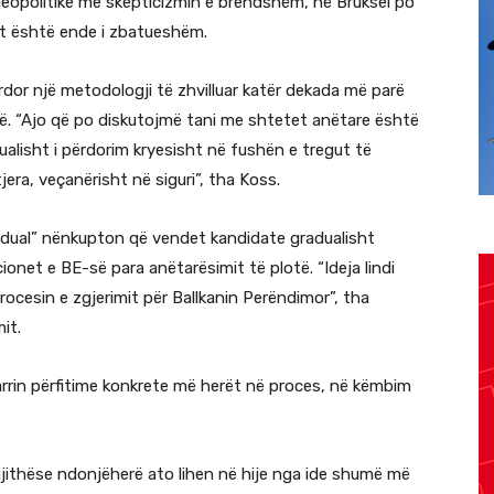
jeopolitike me skepticizmin e brendshëm, në Bruksel po
mit është ende i zbatueshëm.
dor një metodologji të zhvilluar katër dekada më parë
ë. “Ajo që po diskutojmë tani me shtetet anëtare është
tualisht i përdorim kryesisht në fushën e tregut të
ra, veçanërisht në siguri”, tha Koss.
radual” nënkupton që vendet kandidate gradualisht
cionet e BE-së para anëtarësimit të plotë. “Ideja lindi
ocesin e zgjerimit për Ballkanin Perëndimor”, tha
it.
rin përfitime konkrete më herët në proces, në këmbim
jithëse ndonjëherë ato lihen në hije nga ide shumë më