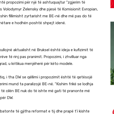
htë propozimi për një të ashtuquajtur “zgjerim të
as Volodymyr Zelensky dhe pjesë të Komisionit Evropian,
eshin fillimisht zyrtarisht me BE-në dhe më pas do të
nëtare e hodhën poshtë shpejt idenë.
lojnë aktualisht në Bruksel është ideja e kufizimit të
ve të rinj pas pranimit. Propozimi, i zhvilluar nga
rad, u kritikua menjëherë për këto modele.
iq, i tha DW se qëllimi i propozimit është të qetësojë
erimi mund ta paralizojë BE-në. “Kishim frikë se lodhja
 të cilën BE nuk do të ishte më gati të pranonte më
 për DW.
batonte të gjitha reformat e tij dhe prapë t’i kishte