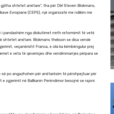
të gjitha shtetet anëtare”, tha për DW Steven Blokmans,
tikave Evropiane (CEPS), një organizatë me ndikim me
rë i pandashëm nga diskutimet rreth reformimit të vetë
jë shtetet anëtare. Blokmans thekson se disa vende
jerimit, veçanërisht Franca, e cila ka këmbëngulur prej
temet e veta të qeverisjes dhe vendimmarrjes përpara se
BE-së po angazhohen për anëtarësim të përshpejtuar për
e zgjerimit në Ballkanin Perëndimor besojnë se rajoni