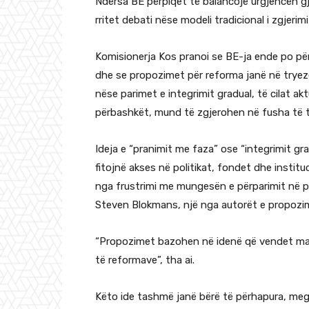
Ndërsa BE përpiqet të balancojë urgjencën g
rritet debati nëse modeli tradicional i zgjeri
Komisionerja Kos pranoi se BE-ja ende po për
dhe se propozimet për reforma janë në tryez
nëse parimet e integrimit gradual, të cilat ak
përbashkët, mund të zgjerohen në fusha të tje
Ideja e “pranimit me faza” ose “integrimit g
fitojnë akses në politikat, fondet dhe institu
nga frustrimi me mungesën e përparimit në pr
Steven Blokmans, një nga autorët e propozim
“Propozimet bazohen në idenë që vendet mar
të reformave”, tha ai.
Këto ide tashmë janë bërë të përhapura, meg