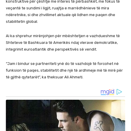
konstruktive për çështje me interes të përbashkët, me fokus të
veçantë te sundimi i ligjit, ruajtja e marrëdhënieve të mira
ndëretnike, si dhe zhvillimet aktuale që lidhen me paqen dhe
stabilitetin global.
Ai ka shprehur mirënjohjen për mbështetjen e vazhdueshme të
Shteteve të Bashkuara të Amerikës ndaj vlerave demokratike,
integrimit euroatlantik dhe perspektivës së vendit.
“Jam i bindur se partneriteti ynë do të vazhdojë të forcohet në
funksion të paqes, stabilitetit dhe një të ardhmeje më të mirë për
të gjithë qytetarët”, ka theksuar Ali Ahmeti.