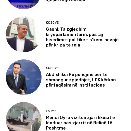
KOSOVË
Gashi: Ta zgjedhim
kryeparlamentarin, pastaj
bisedimet politike – s’kemi nevojë
për kriza të reja
KOSOVË
Abdixhiku: Po punojmë për të
shmangur zgjedhjet, LDK kërkon
përfaqësim në institucione
LAJME
Mendi Qyra viziton zjarrfikësit e
lënduar pas zjarrit në Belicë të
Poshtme