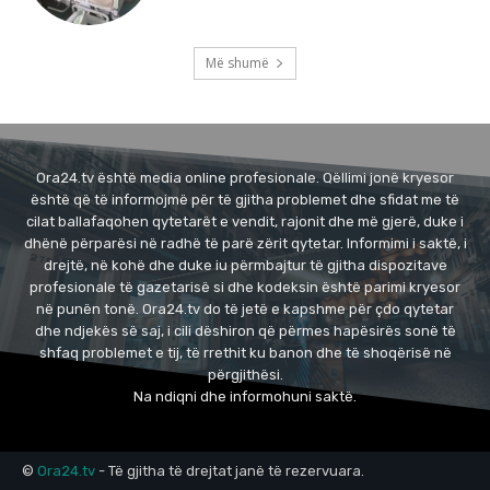
Më shumë
Ora24.tv është media online profesionale. Qëllimi jonë kryesor
është që të informojmë për të gjitha problemet dhe sfidat me të
cilat ballafaqohen qytetarët e vendit, rajonit dhe më gjerë, duke i
dhënë përparësi në radhë të parë zërit qytetar. Informimi i saktë, i
drejtë, në kohë dhe duke iu përmbajtur të gjitha dispozitave
profesionale të gazetarisë si dhe kodeksin është parimi kryesor
në punën tonë. Ora24.tv do të jetë e kapshme për çdo qytetar
dhe ndjekës së saj, i cili dëshiron që përmes hapësirës sonë të
shfaq problemet e tij, të rrethit ku banon dhe të shoqërisë në
përgjithësi.
Na ndiqni dhe informohuni saktë.
©
Ora24.tv
- Të gjitha të drejtat janë të rezervuara.