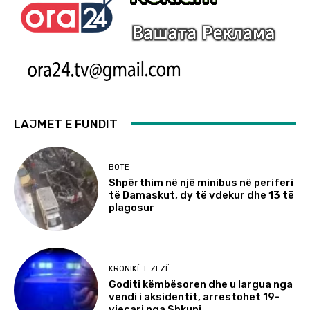
LAJMET E FUNDIT
BOTË
Shpërthim në një minibus në periferi
të Damaskut, dy të vdekur dhe 13 të
plagosur
KRONIKË E ZEZË
Goditi këmbësoren dhe u largua nga
vendi i aksidentit, arrestohet 19-
vjeçari nga Shkupi