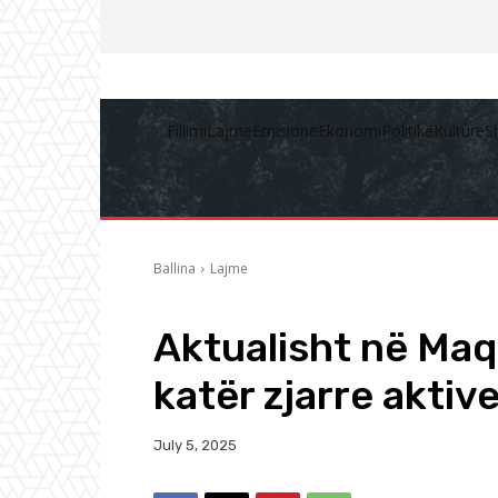
Fillimi
Lajme
Emisione
Ekonomi
Politikë
Kulturë
S
Ballina
Lajme
Aktualisht në Maq
katër zjarre aktiv
July 5, 2025