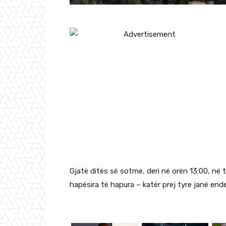
Gjatë ditës së sotme, deri në orën 13:00, në te
hapësira të hapura – katër prej tyre janë ende