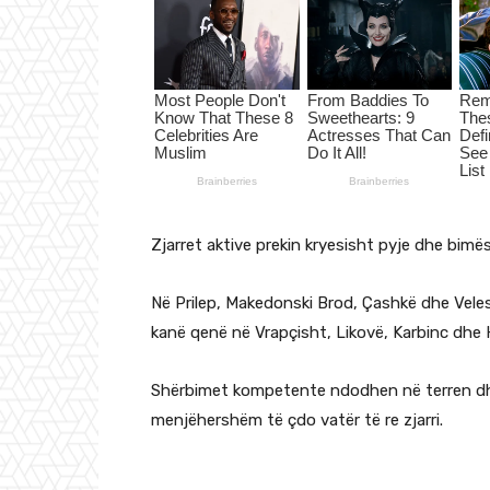
Zjarret aktive prekin kryesisht pyje dhe bim
Në Prilep, Makedonski Brod, Çashkë dhe Veles 
kanë qenë në Vrapçisht, Likovë, Karbinc dhe 
Shërbimet kompetente ndodhen në terren dhe
menjëhershëm të çdo vatër të re zjarri.