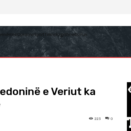
hëndetësi
Opinione
Sport
Teknologji
Showbiz
Fun
edoninë e Veriut ka
e
223
0