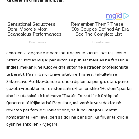
ka qenë shkrimtar shqiptar.
Shkollën 7-vjeçare e mbaroi në Tragjas të Vlorës, pastaj Liceun
Artistik “Jordan Misja” për aktor. Ka punuar mësues në fshatin e
lindjes, mekanik në Kuçovë dhe aktor në estradën profesioniste
të Beratit. Pasi mbaroi Universitetin e Tiranës, Fakultetin e
Shkencave Politike-Juridike, dhe u diplomua për gazetari, punoi
gazetar-redaktor në revistën satiro-humoristike “Hosteni”, pastaj
shef i redaksisë së botimeve “Teatër-Estradë” në Shtëpinë
Qendrore të Krijimtarisë Popullore, më vonë kryeredaktor në
revistën për fëmijë “Pionieri” dhe, së fundi, drejtor i Teatrit
Kombëtar të Fëmijëve, deri sa doli në pension. Ka filluar të krijojë
qysh në shkollën 7-vjeçare.