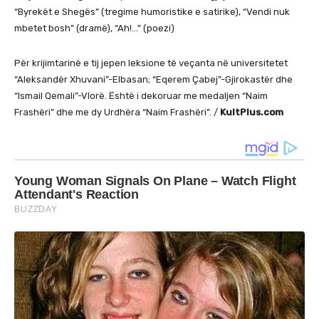
“Byrekët e Shegës” (tregime humoristike e satirike), “Vendi nuk
mbetet bosh” (dramë), “Ah!…” (poezi)
Për krijimtarinë e tij jepen leksione të veçanta në universitetet
“Aleksandër Xhuvani”-Elbasan; “Eqerem Çabej”-Gjirokastër dhe
“Ismail Qemali”-Vlorë. Është i dekoruar me medaljen “Naim
Frashëri” dhe me dy Urdhëra “Naim Frashëri”. /
KultPlus.com