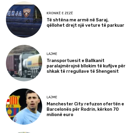
KRONIKË E ZEZË
Të shtëna me armë në Saraj,
qëllohet drejt një veture të parkuar
LAJME
Transportuesit e Ballkanit
paralajmërojnë bllokim të kufijve për
shkak të rregullave të Shengenit
LAJME
Manchester City refuzon ofertën e
Barcelonës për Rodrin, kërkon 70
milionë euro