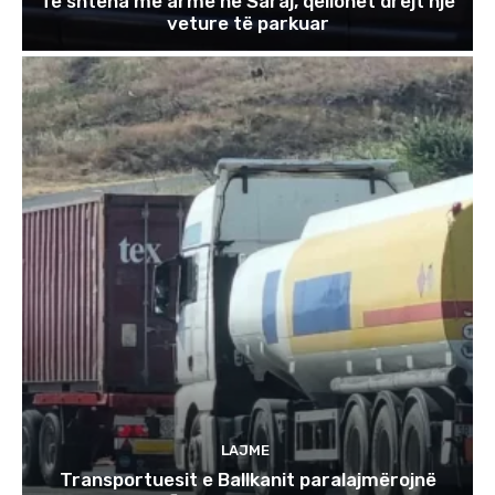
Të shtëna me armë në Saraj, qëllohet drejt një
veture të parkuar
LAJME
Transportuesit e Ballkanit paralajmërojnë