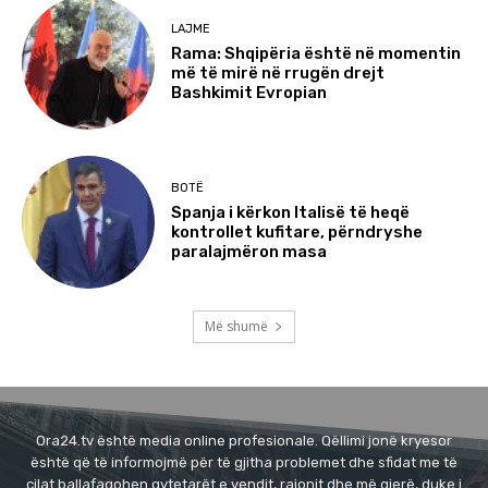
LAJME
Rama: Shqipëria është në momentin
më të mirë në rrugën drejt
Bashkimit Evropian
BOTË
Spanja i kërkon Italisë të heqë
kontrollet kufitare, përndryshe
paralajmëron masa
Më shumë
Ora24.tv është media online profesionale. Qëllimi jonë kryesor
është që të informojmë për të gjitha problemet dhe sfidat me të
cilat ballafaqohen qytetarët e vendit, rajonit dhe më gjerë, duke i