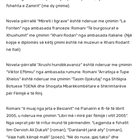
fshehta e Zamirit” (me dy çmime).
Novela-përrallë “Mbreti i tigrave” është nderuar me çmimin “La
Fonten” nga ambasada franceze. Romani “Të burgosurat e
Xhuxhumit” me çmimin “Xhani Rodari” nga ambasada italiane. (Një
kopje e diplomës së këtij çmimi është në muzeun e Xhani Rodarit
në Itali).
Novela-përrallë “Arushi hundëkavanoz” është nderuar me çmimin
“Viktor Eftimiu” nga ambasada rumune. Romani “Arratisja e Tupe
Xhelos” është nderuar me çmimin “Tasim Gjokutaj” nga Shtëpia
Botuese TOENA dhe Shoqata Mbarëkombëtare e Shkrimtarëve
për Fëmijë e të Rinj.
Romani “6 muaj nga jeta e Besianit” në Panairin e 8-të të librit
2005, u nderua me çmimin “Libri më i mirë për fëmijë i vitit 2005”.
Nga veprat për të rritur mund të përmendim: “Legjenda e fshatit
tim-Dervish Ali Dukati” (roman), “Dardanët janë aty” (roman),
“Vaje halli, këngë malli” (poezi), “Në do nuse, gjej taksi” dhe