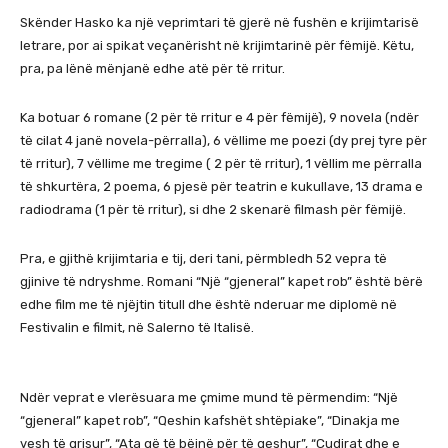
Skënder Hasko ka një veprimtari të gjerë në fushën e krijimtarisë
letrare, por ai spikat veçanërisht në krijimtarinë për fëmijë. Këtu,
pra, pa lënë mënjanë edhe atë për të rritur.
Ka botuar 6 romane (2 për të rritur e 4 për fëmijë), 9 novela (ndër
të cilat 4 janë novela-përralla), 6 vëllime me poezi (dy prej tyre për
të rritur), 7 vëllime me tregime ( 2 për të rritur), 1 vëllim me përralla
të shkurtëra, 2 poema, 6 pjesë për teatrin e kukullave, 13 drama e
radiodrama (1 për të rritur), si dhe 2 skenarë filmash për fëmijë.
Pra, e gjithë krijimtaria e tij, deri tani, përmbledh 52 vepra të
gjinive të ndryshme. Romani “Një “gjeneral” kapet rob” është bërë
edhe film me të njëjtin titull dhe është nderuar me diplomë në
Festivalin e filmit, në Salerno të Italisë.
Ndër veprat e vlerësuara me çmime mund të përmendim: “Një
“gjeneral” kapet rob”, “Qeshin kafshët shtëpiake”, “Dinakja me
vesh të grisur”, “Ata që të bëjnë për të qeshur”, “Çudirat dhe e