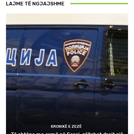
LAJME TË NGJAJSHME
KRONIKË E ZEZË