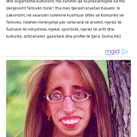
dhe organizime kulturore, me synimin që ta prezantojmë sa më
denjësisht Tetovën tonë”, tha mes tjerash kryetari Kasami. Si
zakonisht, në seancën solemne kushtuar ditës së Komunës së
Tetovës, ndahen mirënjohje për veteranë të arsimit, njerëz të
fushave të ndryshme, mjekë, sportistë, njerëz të artit dhe
kulturës, artizanatet, gazetarë dhe profile të tjera. (koha.mk)