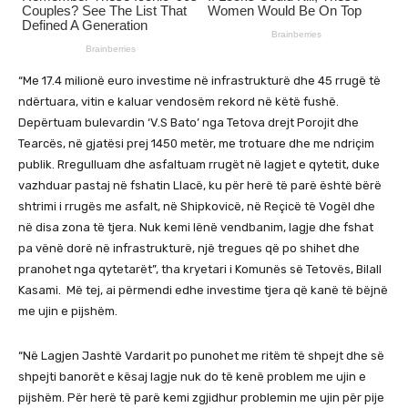
“Me 17.4 milionë euro investime në infrastrukturë dhe 45 rrugë të
ndërtuara, vitin e kaluar vendosëm rekord në këtë fushë.
Depërtuam bulevardin ‘V.S Bato’ nga Tetova drejt Porojit dhe
Tearcës, në gjatësi prej 1450 metër, me trotuare dhe me ndriçim
publik. Rregulluam dhe asfaltuam rrugët në lagjet e qytetit, duke
vazhduar pastaj në fshatin Llacë, ku për herë të parë është bërë
shtrimi i rrugës me asfalt, në Shipkovicë, në Reçicë të Vogël dhe
në disa zona të tjera. Nuk kemi lënë vendbanim, lagje dhe fshat
pa vënë dorë në infrastrukturë, një tregues që po shihet dhe
pranohet nga qytetarët”, tha kryetari i Komunës së Tetovës, Bilall
Kasami. Më tej, ai përmendi edhe investime tjera që kanë të bëjnë
me ujin e pijshëm.
“Në Lagjen Jashtë Vardarit po punohet me ritëm të shpejt dhe së
shpejti banorët e kësaj lagje nuk do të kenë problem me ujin e
pijshëm. Për herë të parë kemi zgjidhur problemin me ujin për pije