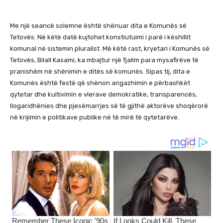
Me një seancë solemne është shënuar dita e Komunës së
Tetovës. Në këtë datë kujtohet konstiutuimi i parë i këshillit
komunal në sistemin pluralist. Më këtë rast, kryetari i Komunës së
Tetovës, Bilall Kasami, ka mbajtur një fjalim para mysafirëve të
pranishëm në shënimin e ditës së komunës. Sipas tij, dita e
Komunës është festë që shënon angazhimin e përbashkët
qytetar dhe kultivimin e vlerave demokratike, transparencës,
llogaridhënies dhe pjesëmarrjes së të gjithë aktorëve shoqërorë
në krijimin e politikave publike në të mirë të qytetarëve.