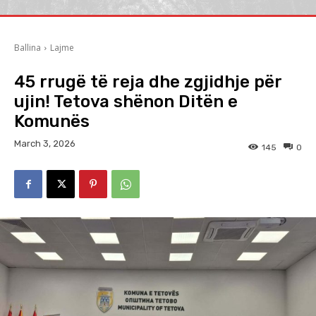
Ballina
Lajme
45 rrugë të reja dhe zgjidhje për
ujin! Tetova shënon Ditën e
Komunës
March 3, 2026
145
0