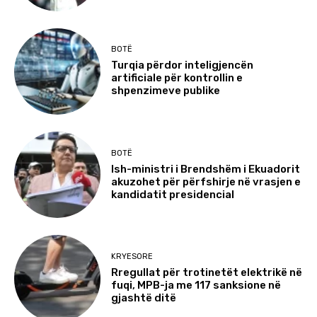
BOTË
Turqia përdor inteligjencën
artificiale për kontrollin e
shpenzimeve publike
BOTË
Ish-ministri i Brendshëm i Ekuadorit
akuzohet për përfshirje në vrasjen e
kandidatit presidencial
KRYESORE
Rregullat për trotinetët elektrikë në
fuqi, MPB-ja me 117 sanksione në
gjashtë ditë