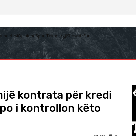
hëndetësi
Opinione
Sport
Teknologji
Showbiz
Fun
ijë kontrata për kredi
po i kontrollon këto