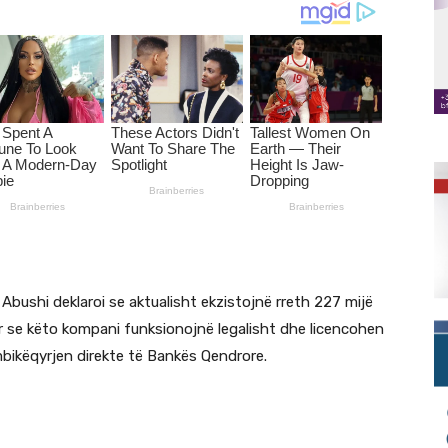
Abushi deklaroi se aktualisht ekzistojnë rreth 227 mijë
r se këto kompani funksionojnë legalisht dhe licencohen
mbikëqyrjen direkte të Bankës Qendrore.