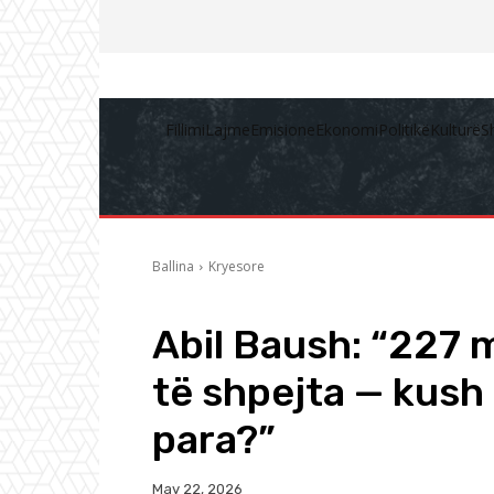
Fillimi
Lajme
Emisione
Ekonomi
Politikë
Kulturë
S
Ballina
Kryesore
Abil Baush: “227 m
të shpejta — kush 
para?”
May 22, 2026