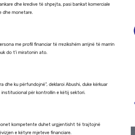
ankare dhe kredive të shpejta, pasi bankat komerciale
re dhe monetare.
sona me profil financiar të rrezikshëm arrijnë të marrin
uk do t’i miratonin ato.
ra dhe ku përfundojnë”, deklaroi Abushi, duke kërkuar
stitucional për kontrollin e këtij sektori.
ucionet kompetente duhet urgjentisht të trajtojnë
ëvizjen e këtyre mjeteve financiare.