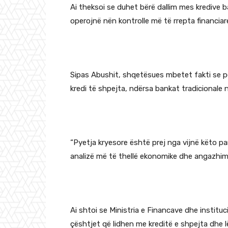
Ai theksoi se duhet bërë dallim mes kredive b
operojnë nën kontrolle më të rrepta financia
Sipas Abushit, shqetësues mbetet fakti se per
kredi të shpejta, ndërsa bankat tradicionale n
“Pyetja kryesore është prej nga vijnë këto pa
analizë më të thellë ekonomike dhe angazhim in
Ai shtoi se Ministria e Financave dhe instit
çështjet që lidhen me kreditë e shpejta dhe l