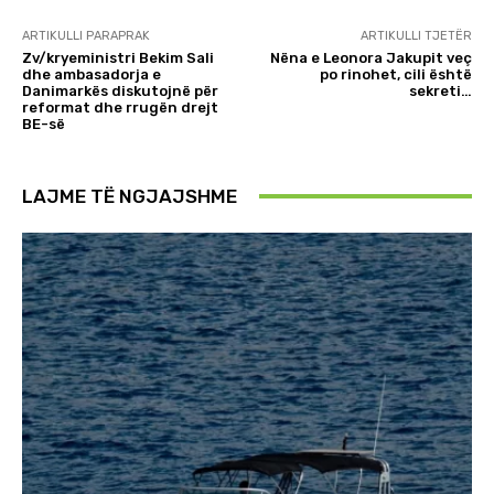
ARTIKULLI PARAPRAK
ARTIKULLI TJETËR
Zv/kryeministri Bekim Sali
Nëna e Leonora Jakupit veç
dhe ambasadorja e
po rinohet, cili është
Danimarkës diskutojnë për
sekreti…
reformat dhe rrugën drejt
BE-së
LAJME TË NGJAJSHME