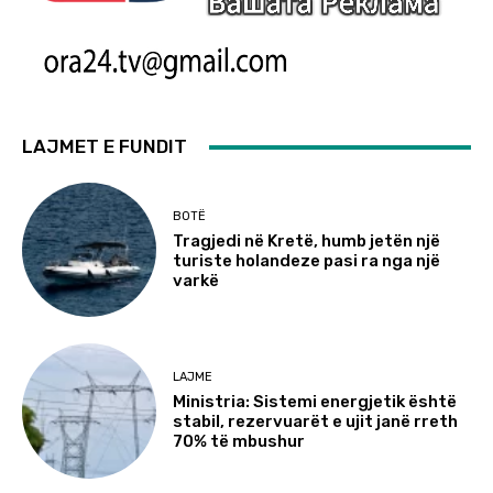
LAJMET E FUNDIT
BOTË
Tragjedi në Kretë, humb jetën një
turiste holandeze pasi ra nga një
varkë
LAJME
Ministria: Sistemi energjetik është
stabil, rezervuarët e ujit janë rreth
70% të mbushur