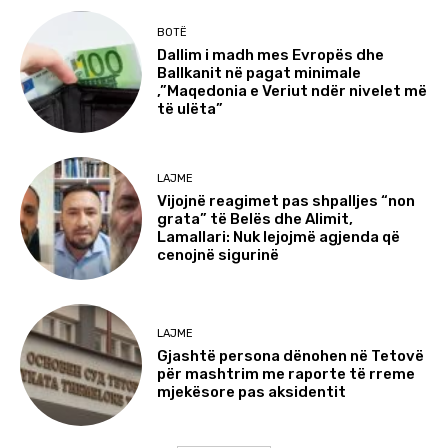
BOTË
Dallim i madh mes Evropës dhe
Ballkanit në pagat minimale
,”Maqedonia e Veriut ndër nivelet më
të ulëta”
LAJME
Vijojnë reagimet pas shpalljes “non
grata” të Belës dhe Alimit,
Lamallari: Nuk lejojmë agjenda që
cenojnë sigurinë
LAJME
Gjashtë persona dënohen në Tetovë
për mashtrim me raporte të rreme
mjekësore pas aksidentit