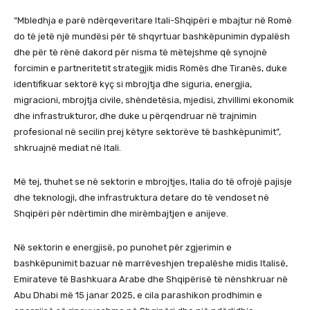
“Mbledhja e parë ndërqeveritare Itali-Shqipëri e mbajtur në Romë
do të jetë një mundësi për të shqyrtuar bashkëpunimin dypalësh
dhe për të rënë dakord për nisma të mëtejshme që synojnë
forcimin e partneritetit strategjik midis Romës dhe Tiranës, duke
identifikuar sektorë kyç si mbrojtja dhe siguria, energjia,
migracioni, mbrojtja civile, shëndetësia, mjedisi, zhvillimi ekonomik
dhe infrastrukturor, dhe duke u përqendruar në trajnimin
profesional në secilin prej këtyre sektorëve të bashkëpunimit”,
shkruajnë mediat në Itali.
Më tej, thuhet se në sektorin e mbrojtjes, Italia do të ofrojë pajisje
dhe teknologji, dhe infrastruktura detare do të vendoset në
Shqipëri për ndërtimin dhe mirëmbajtjen e anijeve.
Në sektorin e energjisë, po punohet për zgjerimin e
bashkëpunimit bazuar në marrëveshjen trepalëshe midis Italisë,
Emirateve të Bashkuara Arabe dhe Shqipërisë të nënshkruar në
Abu Dhabi më 15 janar 2025, e cila parashikon prodhimin e