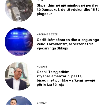
BOTË
Shpërthim në një minibus në periferi
të Damaskut, dy të vdekur dhe 13 të
plagosur
KRONIKË E ZEZË
Goditi këmbësoren dhe u largua nga
vendi i aksidentit, arrestohet 19-
vjeçari nga Shkupi
KOSOVË
Gashi: Ta zgjedhim
kryeparlamentarin, pastaj
bisedimet politike – s’kemi nevojë
për kriza të reja
KOSOVË