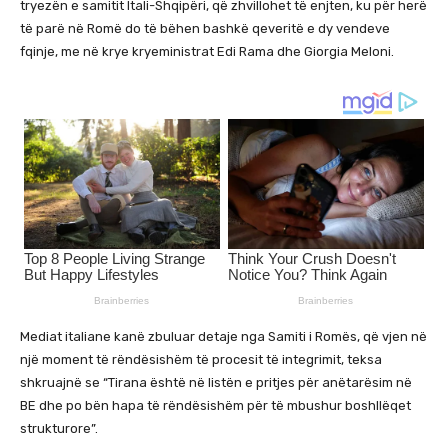
tryezën e samitit Itali-Shqipëri, që zhvillohet të enjten, ku për herë
të parë në Romë do të bëhen bashkë qeveritë e dy vendeve
fqinje, me në krye kryeministrat Edi Rama dhe Giorgia Meloni.
Mediat italiane kanë zbuluar detaje nga Samiti i Romës, që vjen në
një moment të rëndësishëm të procesit të integrimit, teksa
shkruajnë se “Tirana është në listën e pritjes për anëtarësim në
BE dhe po bën hapa të rëndësishëm për të mbushur boshllëqet
strukturore”.