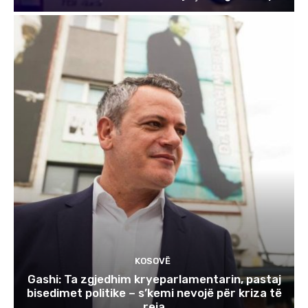
KOSOVË
Gashi: Ta zgjedhim kryeparlamentarin, pastaj
bisedimet politike – s’kemi nevojë për kriza të
reja