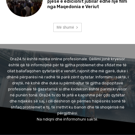
pjesë e edicionit jubilar edhe një film
nga Maqedonia e Veriut
Më shumë
Ora24.tv është media online profesionale. Qëllimi jonë kryesor
është që të informojmë për të gjitha problemet dhe sfidat me të
cilat ballafaqohen qytetarët e vendit, rajonit dhe më gjerë, duke i
dhënë përparësi në radhë të parë zërit qytetar. Informimi i saktë, i
drejtë, në kohë dhe duke iu përmbajtur të gjitha dispozitave
profesionale të gazetarisë si dhe kodeksin është parimi kryesor
në punën tonë. Ora24.tv do të jetë e kapshme për çdo qytetar
dhe ndjekës së saj, i cili dëshiron që përmes hapësirës sonë të
shfaq problemet e tij, të rrethit ku banon dhe të shoqërisë në
përgjithësi.
Na ndiqni dhe informohuni saktë.