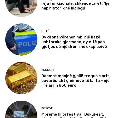
reja funksionale, shkencëtarët: Një
hap historik në biologji
BOTË
Dy dronë vërehen mbi një bazë
ushtarake gjermane, dy ditë pas
gjetjes së një droni me eksplozivë
EKONOMI
Dasmat mbajnë gjallë tregun e arit,
pavarësisht çmimeve të larta – një
lirë arrin 850 euro
KOSOVË
Mbrëmë filloi festivali DokuFest,