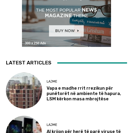
LATEST ARTICLES
LAJME
Vapa e madhe rrit rrezikun për
punëtorët në ambiente të hapura,
LSM kërkon masa mbrojtëse
LAJME
AI krijon për herë të parë viruse të