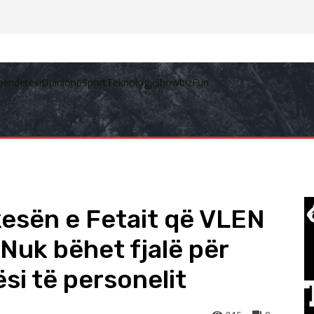
hëndetësi
Opinione
Sport
Teknologji
Showbiz
Fun
esën e Fetait që VLEN
 Nuk bëhet fjalë për
ësi të personelit