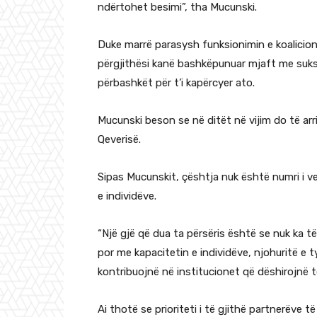
ndërtohet besimi”, tha Mucunski.
Duke marrë parasysh funksionimin e koalicionit
përgjithësi kanë bashkëpunuar mjaft me sukse
përbashkët për t’i kapërcyer ato.
Mucunski beson se në ditët në vijim do të arri
Qeverisë.
Sipas Mucunskit, çështja nuk është numri i ven
e individëve.
“Një gjë që dua ta përsëris është se nuk ka t
por me kapacitetin e individëve, njohuritë e 
kontribuojnë në institucionet që dëshirojnë 
Ai thotë se prioriteti i të gjithë partnerëve 