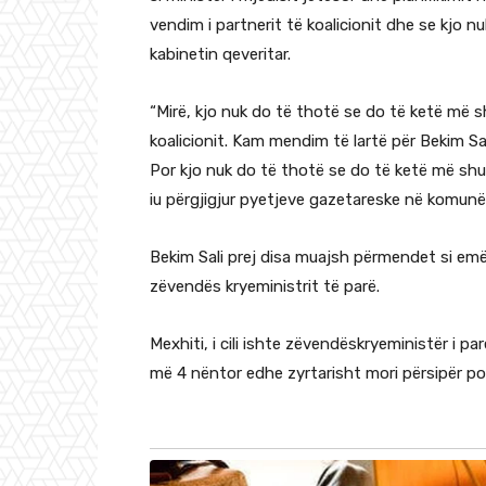
vendim i partnerit të koalicionit dhe se kjo 
kabinetin qeveritar.
“Mirë, kjo nuk do të thotë se do të ketë më 
koalicionit. Kam mendim të lartë për Bekim Sa
Por kjo nuk do të thotë se do të ketë më shum
iu përgjigjur pyetjeve gazetareske në komunë
Bekim Sali prej disa muajsh përmendet si em
zëvendës kryeministrit të parë.
Mexhiti, i cili ishte zëvendëskryeministër i par
më 4 nëntor edhe zyrtarisht mori përsipër po