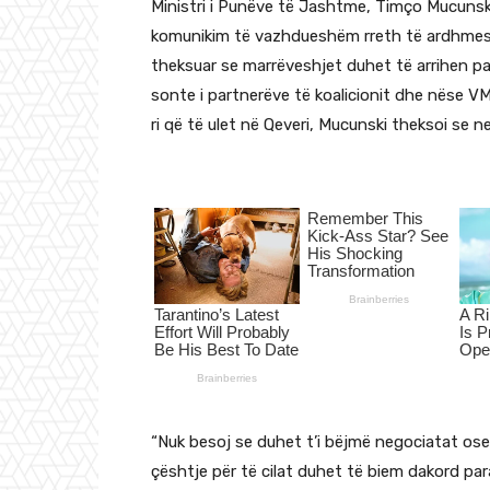
Ministri i Punëve të Jashtme, Timço Mucunski
komunikim të vazhdueshëm rreth të ardhmes s
theksuar se marrëveshjet duhet të arrihen para
sonte i partnerëve të koalicionit dhe nëse V
ri që të ulet në Qeveri, Mucunski theksoi se
“Nuk besoj se duhet t’i bëjmë negociatat os
çështje për të cilat duhet të biem dakord par