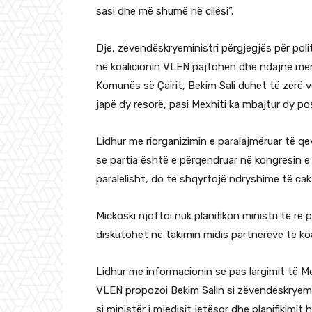
sasi dhe më shumë në cilësi”.
Dje, zëvendëskryeministri përgjegjës për polit
në koalicionin VLEN pajtohen dhe ndajnë mend
Komunës së Çairit, Bekim Sali duhet të zërë ven
japë dy resorë, pasi Mexhiti ka mbajtur dy po
Lidhur me riorganizimin e paralajmëruar të qev
se partia është e përqendruar në kongresin e
paralelisht, do të shqyrtojë ndryshime të ca
Mickoski njoftoi nuk planifikon ministri të re 
diskutohet në takimin midis partnerëve të koa
Lidhur me informacionin se pas largimit të Mexh
VLEN propozoi Bekim Salin si zëvendëskryemi
si ministër i mjedisit jetësor dhe planifikimit