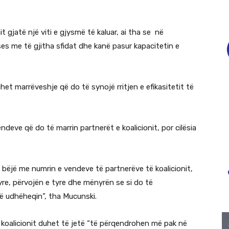
 gjatë një viti e gjysmë të kaluar, ai tha se në
s me të gjitha sfidat dhe kanë pasur kapacitetin e
het marrëveshje që do të synojë rritjen e efikasitetit të
deve që do të marrin partnerët e koalicionit, por cilësia
ë bëjë me numrin e vendeve të partnerëve të koalicionit,
tyre, përvojën e tyre dhe mënyrën se si do të
të udhëheqin”, tha Mucunski.
të koalicionit duhet të jetë “të përqendrohen më pak në