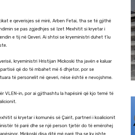
ikat e qeverisjes së mirë, Arben Fetai, tha se të gjithë
imin se pas zgjedhjes së Izet Mexhitit si kryetar i
din e tij në Qeveri. Ai shtoi se kryeministri duhet t’iu
ste.
erisë, kryeministri Hristijan Mickoski tha javën e kaluar
 partisë që do të mbahet më 6 dhjetor, por se
ktuara të personelit në qeveri, nëse është e nevojshme.
për VLEN-in, por ai gjithashtu la hapësirë ​​që kjo temë të
licionit.
itit si kryetar i komunës së Çairit, partneri i koalicionit
nistër të parë dhe se një person tjetër do të emërohej
 hapësinor, Mickoski disa ditë më parë tha se ky ishte