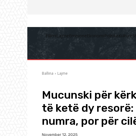
Fillimi
Lajme
Emisione
Ekonomi
Politikë
Kulturë
S
Ballina
Lajme
Mucunski për kërk
të ketë dy resorë:
numra, por për cil
November 12, 2025