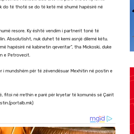
nuk do të thotë se do të ketë më shumë hapësirë ​​në
shumë resore. Ky është vendim i partnerit tonë të
lin. Absolutisht, nuk duhet të kemi asnjë dilemë këtu.
ë hapësirë ​​në kabinetin qeveritar”, tha Mickoski, duke
n e Petrovecit.
ër i mundshëm për të zëvendësuar Mexhitin në postin e
ë, fitoi në rrethin e parë për kryetar të komunës së Çairit
stin.(portalb.mk)