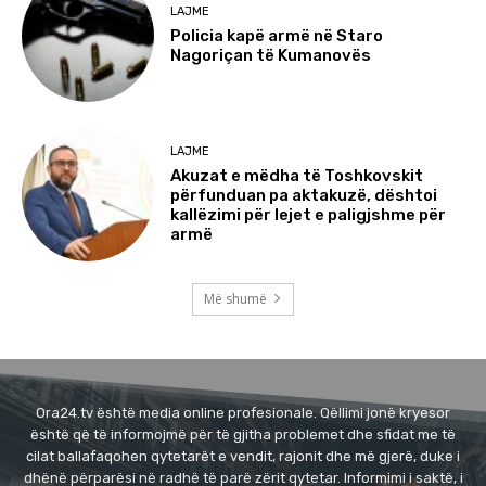
LAJME
Policia kapë armë në Staro
Nagoriçan të Kumanovës
LAJME
Akuzat e mëdha të Toshkovskit
përfunduan pa aktakuzë, dështoi
kallëzimi për lejet e paligjshme për
armë
Më shumë
Ora24.tv është media online profesionale. Qëllimi jonë kryesor
është që të informojmë për të gjitha problemet dhe sfidat me të
cilat ballafaqohen qytetarët e vendit, rajonit dhe më gjerë, duke i
dhënë përparësi në radhë të parë zërit qytetar. Informimi i saktë, i