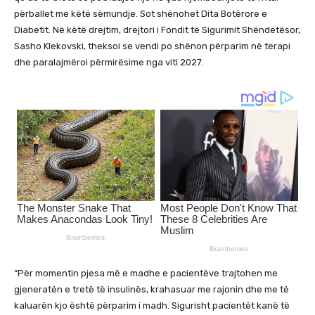
përballet me këtë sëmundje. Sot shënohet Dita Botërore e
Diabetit. Në këtë drejtim, drejtori i Fondit të Sigurimit Shëndetësor,
Sasho Klekovski, theksoi se vendi po shënon përparim në terapi
dhe paralajmëroi përmirësime nga viti 2027.
“Për momentin pjesa më e madhe e pacientëve trajtohen me
gjeneratën e tretë të insulinës, krahasuar me rajonin dhe me të
kaluarën kjo është përparim i madh. Sigurisht pacientët kanë të