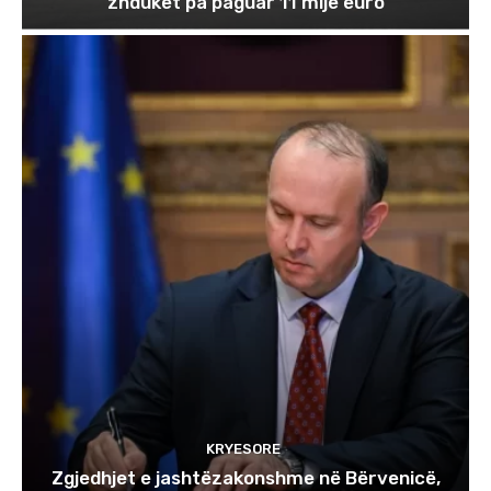
zhduket pa paguar 11 mijë euro
KRYESORE
Zgjedhjet e jashtëzakonshme në Bërvenicë,