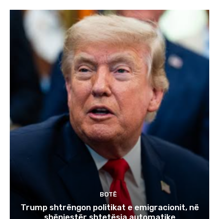
BOTË
Trump shtrëngon politikat e emigracionit, në
shënjestër shtetësia automatike