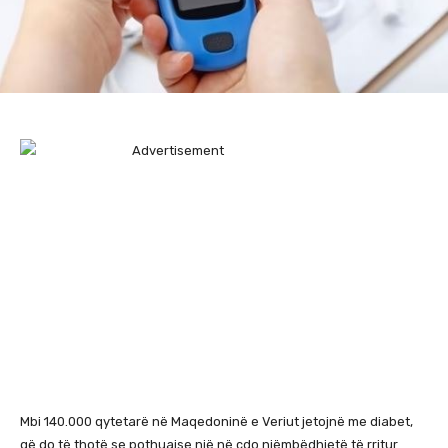
Mbi 140.000 qytetarë në Maqedoninë e Veriut jetojnë me diabet,
që do të thotë se pothuajse një në çdo njëmbëdhjetë të rritur