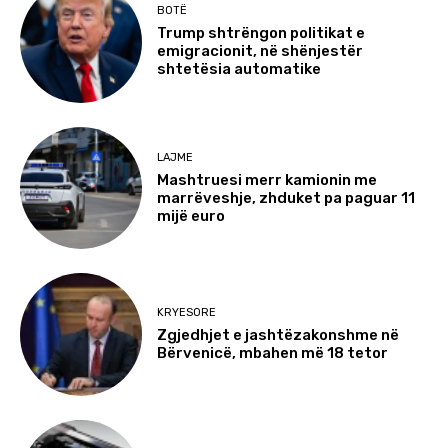
BOTË
Trump shtrëngon politikat e
emigracionit, në shënjestër
shtetësia automatike
LAJME
Mashtruesi merr kamionin me
marrëveshje, zhduket pa paguar 11
mijë euro
KRYESORE
Zgjedhjet e jashtëzakonshme në
Bërvenicë, mbahen më 18 tetor