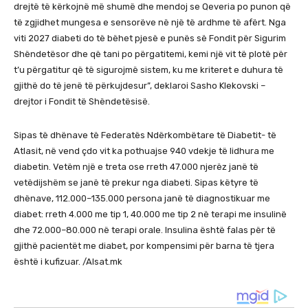
drejtë të kërkojnë më shumë dhe mendoj se Qeveria po punon që
të zgjidhet mungesa e sensorëve në një të ardhme të afërt. Nga
viti 2027 diabeti do të bëhet pjesë e punës së Fondit për Sigurim
Shëndetësor dhe që tani po përgatitemi, kemi një vit të plotë për
t’u përgatitur që të sigurojmë sistem, ku me kriteret e duhura të
gjithë do të jenë të përkujdesur”, deklaroi Sasho Klekovski –
drejtor i Fondit të Shëndetësisë.
Sipas të dhënave të Federatës Ndërkombëtare të Diabetit- të
Atlasit, në vend çdo vit ka pothuajse 940 vdekje të lidhura me
diabetin. Vetëm një e treta ose rreth 47.000 njerëz janë të
vetëdijshëm se janë të prekur nga diabeti. Sipas këtyre të
dhënave, 112.000–135.000 persona janë të diagnostikuar me
diabet: rreth 4.000 me tip 1, 40.000 me tip 2 në terapi me insulinë
dhe 72.000–80.000 në terapi orale. Insulina është falas për të
gjithë pacientët me diabet, por kompensimi për barna të tjera
është i kufizuar. /Alsat.mk