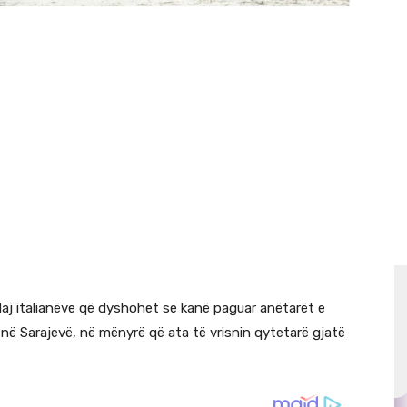
aj italianëve që dyshohet se kanë paguar anëtarët e
 në Sarajevë, në mënyrë që ata të vrisnin qytetarë gjatë