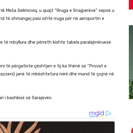
rdi Meša Selimoviq, u quajt “Rruga e Snajperëve” sepse u
d të shmangej pasi ishte rruga për në aeroportin e
re të mbyllura dhe përreth kishte tabela paralajmëruese
ni të përgatiste çështjen e tij ka thënë se “Provat e
avazzeni) janë të mbështetura mirë dhe mund të çojnë në
ri i bashkisë së Sarajevës.