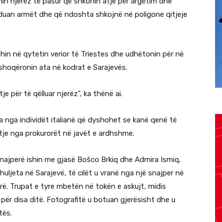
shin njerëz të pasur që shkonin atje për argëtim dhe
i duan armët dhe që ndoshta shkojnë në poligone qitjeje
hin në qytetin verior të Triestes dhe udhëtonin për në
shoqëronin ata në kodrat e Sarajevës.
je për të qëlluar njerëz”, ka thënë ai.
sa nga individët italianë që dyshohet se kanë qenë të
etje nga prokurorët në javët e ardhshme.
snajperë ishin me gjasë Bošco Brkiq dhe Admira Ismiq,
uljeta në Sarajevë, të cilët u vranë nga një snajper në
urë. Trupat e tyre mbetën në tokën e askujt, midis
ër disa ditë. Fotografitë u botuan gjerësisht dhe u
tës.