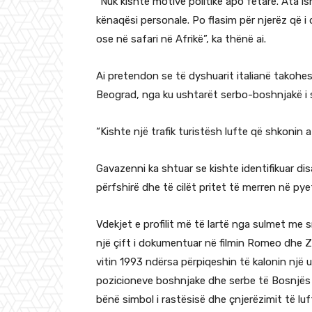
“Nuk kishte motive politike apo fetare. Ata i
kënaqësi personale. Po flasim për njerëz që 
ose në safari në Afrikë”, ka thënë ai.
Ai pretendon se të dyshuarit italianë takohes
Beograd, nga ku ushtarët serbo-boshnjakë i 
“Kishte një trafik turistësh lufte që shkonin at
Gavazenni ka shtuar se kishte identifikuar di
përfshirë dhe të cilët pritet të merren në py
Vdekjet e profilit më të lartë nga sulmet me 
një çift i dokumentuar në filmin Romeo dhe Zh
vitin 1993 ndërsa përpiqeshin të kalonin një 
pozicioneve boshnjake dhe serbe të Bosnjës p
bënë simbol i rastësisë dhe çnjerëzimit të luf