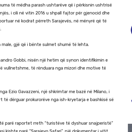
huma të mëdha parash ushtarëve që i përkisnin ushtrisë
jës, i cili në vitin 2016 u shpall fajtor për gjenocid dhe
nsportuar në kodrat përreth Sarajevës, në mënyrë që të
.
 male, gjë që i bënte sulmet shumë të lehta.
andro Gobbi, nisën një hetim që synon identifikimin e
 të vullnetshme, të rënduara nga mizori dhe motive të
ur nga Ezio Gavazzeni, një shkrimtar me bazë në Milano, i
ort të dërguar prokurorëve nga ish-kryetarja e bashkisë së
të parë raportet rreth “turistëve të dyshuar snajperistë”
si kishte parë “Sarajevo Safari”, një dokumentar i vitit