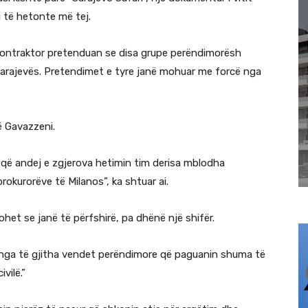
oi të hetonte më tej.
kontraktor pretenduan se disa grupe perëndimorësh
h Sarajevës. Pretendimet e tyre janë mohuar me forcë nga
në Gavazzeni.
 që andej e zgjerova hetimin tim derisa mblodha
rokurorëve të Milanos”, ka shtuar ai.
et se janë të përfshirë, pa dhënë një shifër.
 nga të gjitha vendet perëndimore që paguanin shuma të
vilë.”