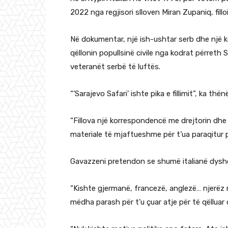
2022 nga regjisori slloven Miran Zupaniq, fill
Në dokumentar, një ish-ushtar serb dhe një 
qëllonin popullsinë civile nga kodrat përret
veteranët serbë të luftës.
“’Sarajevo Safari’ ishte pika e fillimit”, ka thë
“Fillova një korrespondencë me drejtorin dhe
materiale të mjaftueshme për t’ua paraqitur p
Gavazzeni pretendon se shumë italianë dyshoh
“Kishte gjermanë, francezë, anglezë… njerëz
mëdha parash për t’u çuar atje për të qëlluar ci