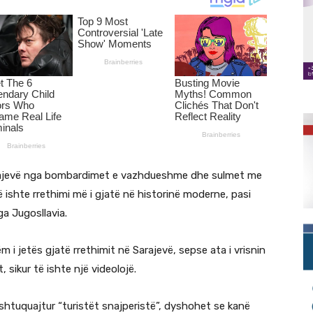
arajevë nga bombardimet e vazhdueshme dhe sulmet me
 ishte rrethimi më i gjatë në historinë moderne, pasi
a Jugosllavia.
 i jetës gjatë rrethimit në Sarajevë, sepse ata i vrisnin
, sikur të ishte një videolojë.
shtuquajtur “turistët snajperistë”, dyshohet se kanë