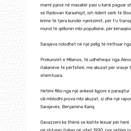
marrë pjesë në masakër pasi u kanë paguar s
së Radovan Karaxhiçit, ish-liderit serb të Bosn
krime të tjera kundër njerëzimit, për t’u tra
mund të qëllonin mbi popullsinë, për kënaqësi
Sarajeva ndodhet në një pellg të rrethuar nga
Prokurorët e Milanos, të udhëhequr nga Aless
italianëve të përfshirë, me akuzat për vrasje
shëmtuara.
Hetimi filloi nga një ankesë ligjore e paraqit
cili mblodhi prova mbi akuzat, si dhe një rap
Sarajevës, Benjamina Kariq.
Gavazzeni ka thënë se kishte lexuar për herë 
në shtypin italian në vitet 1990, por vetëm pa