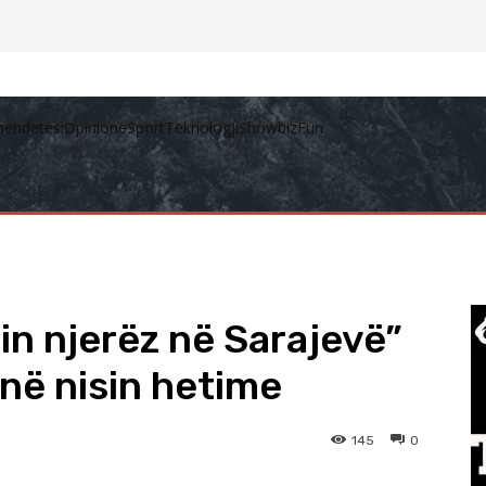
hëndetësi
Opinione
Sport
Teknologji
Showbiz
Fun
in njerëz në Sarajevë”
anë nisin hetime
145
0