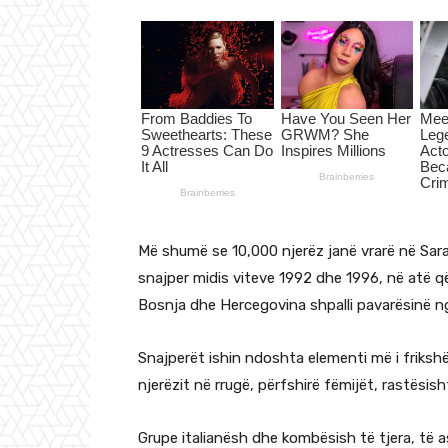
Më shumë se 10,000 njerëz janë vrarë në S
snajper midis viteve 1992 dhe 1996, në atë që
Bosnja dhe Hercegovina shpalli pavarësinë ng
Snajperët ishin ndoshta elementi më i frikshëm
njerëzit në rrugë, përfshirë fëmijët, rastësisht
Grupe italianësh dhe kombësish të tjera, të a