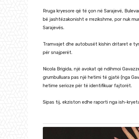
Rruga kryesore që të çon në Sarajevë, Buleva
bë jashtëzakonisht e rrezikshme, por nuk mun
Sarajevës.
Tramvajet dhe autobusët kishin dritaret e ty
për snajperët.
Nicola Brigida, një avokat që ndihmoi Gavazze
grumbulluara pas një hetimi të gjatë (nga G
hetime serioze për të identifikuar fajtorët.
Sipas tij, ekziston edhe raporti nga ish-kryeta