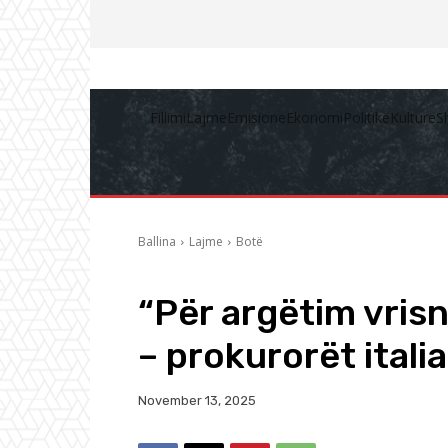
Fillimi
Lajme
Emisione
Ekonomi
Politikë
Kulturë
S
Ballina
Lajme
Botë
“Për argëtim vrisn
– prokurorët itali
November 13, 2025