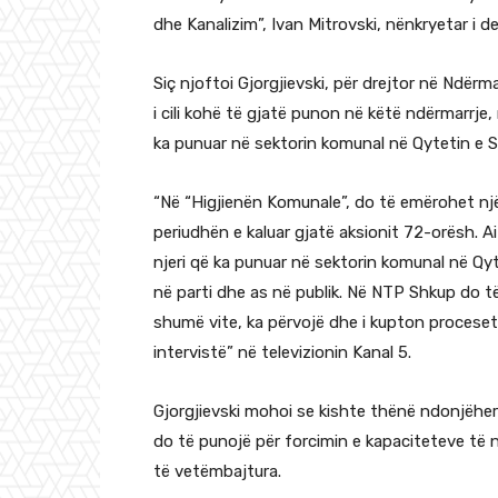
dhe Kanalizim”, Ivan Mitrovski, nënkryetar i 
Siç njoftoi Gjorgjievski, për drejtor në Ndë
i cili kohë të gjatë punon në këtë ndërmarrje, 
ka punuar në sektorin komunal në Qytetin e S
“Në “Higjienën Komunale”, do të emërohet një 
periudhën e kaluar gjatë aksionit 72-orësh. Ai
njeri që ka punuar në sektorin komunal në Qy
në parti dhe as në publik. Në NTP Shkup do të
shumë vite, ka përvojë dhe i kupton proceset”
intervistë” në televizionin Kanal 5.
Gjorgjievski mohoi se kishte thënë ndonjëherë
do të punojë për forcimin e kapaciteteve të n
të vetëmbajtura.