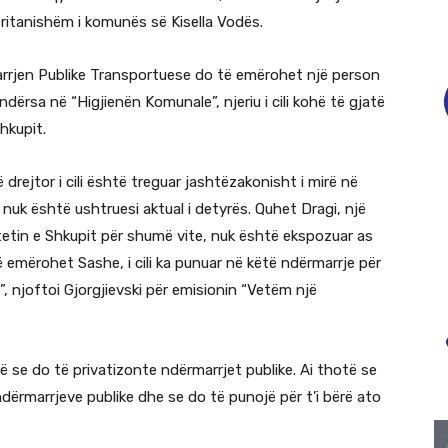
deritanishëm i komunës së Kisella Vodës.
rmarrjen Publike Transportuese do të emërohet një person
ndërsa në “Higjienën Komunale”, njeriu i cili kohë të gjatë
hkupit.
drejtor i cili është treguar jashtëzakonisht i mirë në
 nuk është ushtruesi aktual i detyrës. Quhet Dragi, një
tetin e Shkupit për shumë vite, nuk është ekspozuar as
 emërohet Sashe, i cili ka punuar në këtë ndërmarrje për
, njoftoi Gjorgjievski për emisionin “Vetëm një
 se do të privatizonte ndërmarrjet publike. Ai thotë se
dërmarrjeve publike dhe se do të punojë për t’i bërë ato