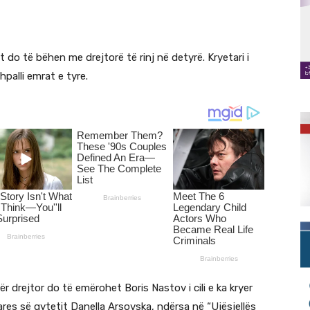
 do të bëhen me drejtorë të rinj në detyrë. Kryetari i
hpalli emrat e tyre.
r drejtor do të emërohet Boris Nastov i cili e ka kryer
tares së qytetit Danella Arsovska, ndërsa në “Ujësjellës