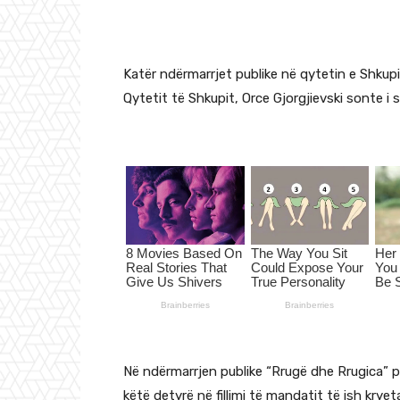
Katër ndërmarrjet publike në qytetin e Shkupit
Qytetit të Shkupit, Orce Gjorgjievski sonte i s
Në ndërmarrjen publike “Rrugë dhe Rrugica” pë
këtë detyrë në fillimi të mandatit të ish krye