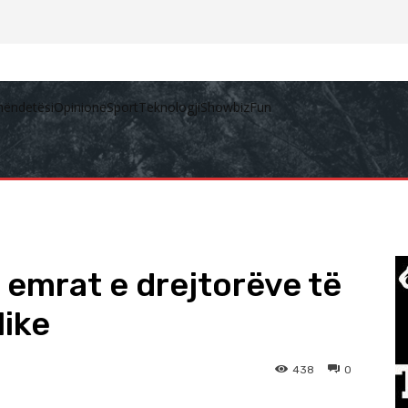
hëndetësi
Opinione
Sport
Teknologji
Showbiz
Fun
l emrat e drejtorëve të
like
438
0