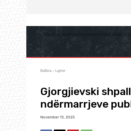
Fillimi
Lajme
Emisione
Ekonomi
Politikë
Kulturë
S
Ballina
Lajme
Gjorgjievski shpal
ndërmarrjeve pub
November 13, 2025