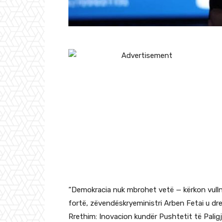
“Demokracia nuk mbrohet vetë — kërkon vullne
fortë, zëvendëskryeministri Arben Fetai u dre
Rrethim: Inovacion kundër Pushtetit të Paligj