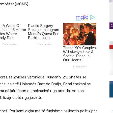
ombëtar (MCMS).
adores së Zvicrës Véronique Hulmann, Zv. Shefes së
ësuesit të Holandës Bart de Bruijn, Fetai theksoi se
ëdha që kërcënon demokracinë nga brenda, ndërsa
ilizojnë atë nga jashtë.
t. Por kemi diçka më të fuqishme: vullnetin politik për