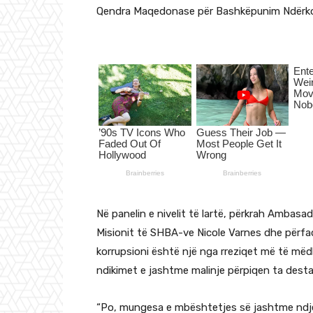
Qendra Maqedonase për Bashkëpunim Ndërk
Në panelin e nivelit të lartë, përkrah Ambas
Misionit të SHBA-ve Nicole Varnes dhe përfaq
korrupsioni është një nga rreziqet më të m
ndikimet e jashtme malinje përpiqen ta destab
“Po, mungesa e mbështetjes së jashtme ndjehe