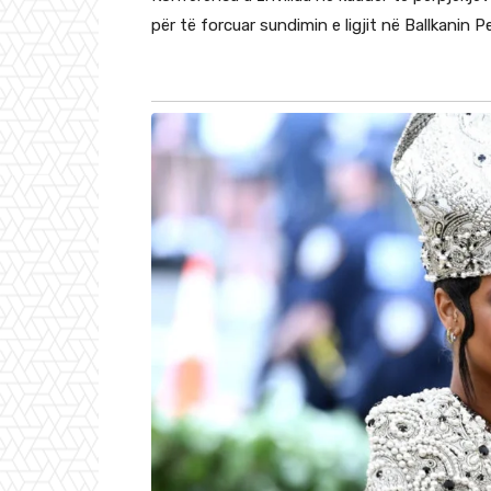
për të forcuar sundimin e ligjit në Ballkanin 