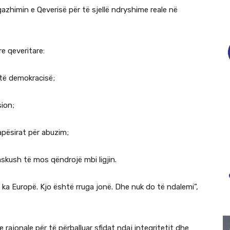
gazhimin e Qeverisë për të sjellë ndryshime reale në
re qeveritare:
 të demokracisë;
sion;
hapësirat për abuzim;
askush të mos qëndrojë mbi ligjin.
k ka Europë. Kjo është rruga jonë. Dhe nuk do të ndalemi”,
 rajonale për të përballuar sfidat ndaj integritetit dhe