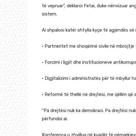
të vepruar”, deklaroi Fetai, duke nënvizuar an
sistem.
Ai shpalosi katër shtylla kyçe të agjendës së 
• Partneritet me shoqërinë civile në mbrojtje
• Forcimi i ligjit dhe institucioneve antikorrup
• Digjitalizimi i administratës për të mbyllur 
• Reformë të thellë në drejtësi, me qëllim që 
“Pa drejtësi nuk ka demokraci. Pa drejtësi nu
përfundoi ai.
Konferenca u zhvillua në kuadër të përpjekjeve