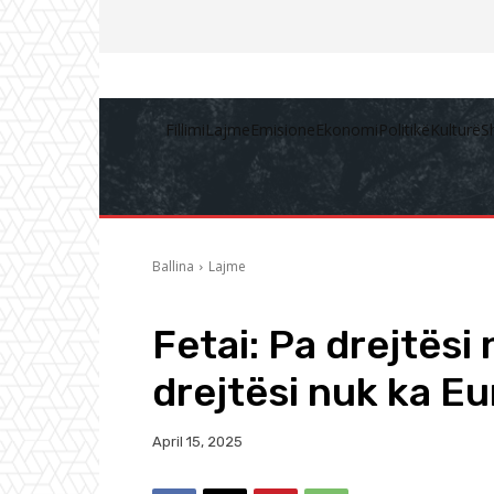
Fillimi
Lajme
Emisione
Ekonomi
Politikë
Kulturë
S
Ballina
Lajme
Fetai: Pa drejtësi
drejtësi nuk ka E
April 15, 2025