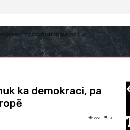
hëndetësi
Opinione
Sport
Teknologji
Showbiz
Fun
 nuk ka demokraci, pa
uropë
226
0